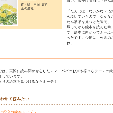
思い、出かける前に『たん
作・絵：甲斐 信枝
金の星社
「たんぽぽ、ないかな？ 
ら歩いていたので、なかな
たんぽぽを見つけた瞬間、
帰ってから絵本を読んだ時
で、絵本に向かってふーふ
ったです。今度は、公園の
ね。
では、実際に読み聞かせをしたママ・パパのお声や様々なテーマの
介しています。
入りの絵本を見つけるならミーテ！
わせて読みたい
に役立つ絵本トップへ