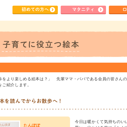
初めて
の方へ
マタ
ニティ
ロ
歩をより楽しめる絵本は？」 先輩ママ・パパである会員の皆さん
をご紹介します。
本を読んでからお散歩へ！
今日は暖かくて気持ちのい
たんぽぽ