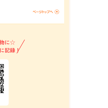
物に☆
に記録！