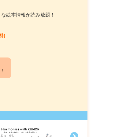
々な絵本情報が読み放題！
料)
中！