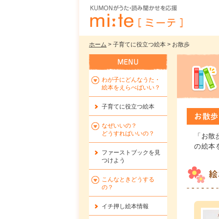
ホーム
> 子育てに役立つ絵本 > お散歩
わが子にどんなうた・
絵本をえらべばいい？
子育てに役立つ絵本
お散歩
なぜいいの？
どうすればいいの？
「お散
の絵本
ファーストブックを
見
つけよう
絵
こんなときどうする
の？
イチ押し絵本情報