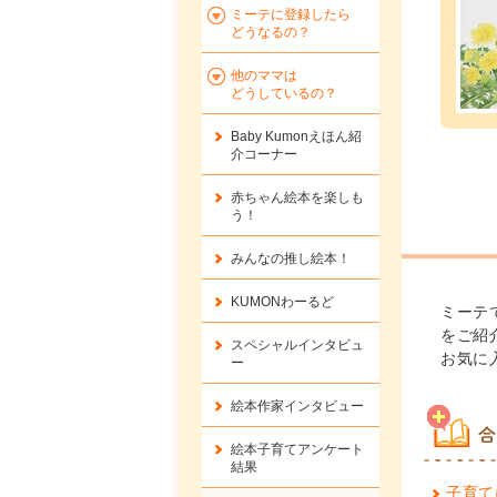
ミーテに登録したら
どうなるの？
他のママは
どうしているの？
Baby Kumonえほん紹
介コーナー
赤ちゃん絵本を楽しも
う！
みんなの推し絵本！
KUMONわーるど
ミーテ
をご紹
スペシャルインタビュ
お気に
ー
絵本作家インタビュー
合
絵本子育てアンケート
結果
子育て