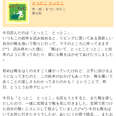
とっとこ とっとこ
作・絵：まつい のりこ
童心社
今日読んだのは『とっとこ とっとこ』。
いつもこの絵本を読み始めると、リビングに置いてある真新しい
自分の靴を急いで取りに行って、ママのところに持ってきます
(^^) 読み終わった後に、「靴はいて、とっとことっとこ」と絵
本のように言ってみたり、娘にも靴をはかせてあげたりしました
♪
初めは靴をはくのをすごく嫌がっていたけれど、上手に歩けるよ
うになってきたのと、この絵本のおかげもあってか、靴を履いて
歩くことの楽しさもわかってきたのかも！ ということで、昨
日、とうとうお外デビュー！
今日も『とっとこ とっとこ』を読もうとすると、また靴を探し
だしたので、一緒に玄関まで靴を見に行きました。玄関で見つけ
た自分の靴♪ ニコニコして指さしていました(^o^) 今日も靴をは
いてお外に行きたそうでしたが、あいにくの雨で残念…。またお