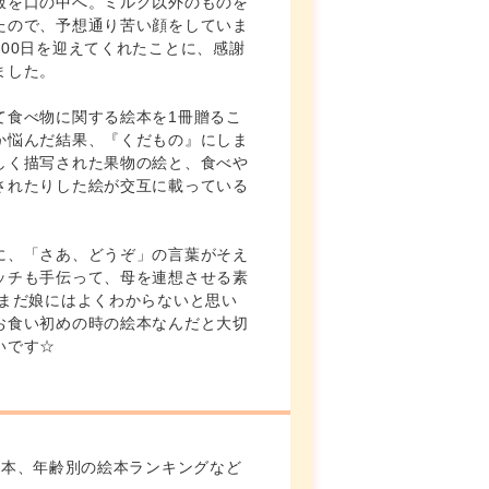
飯を口の中へ。ミルク以外のものを
たので、予想通り苦い顔をしていま
00日を迎えてくれたことに、感謝
ました。
て食べ物に関する絵本を1冊贈るこ
か悩んだ結果、『くだもの』にしま
しく描写された果物の絵と、食べや
されたりした絵が交互に載っている
に、「さあ、どうぞ」の言葉がそえ
ッチも手伝って、母を連想させる素
 まだ娘にはよくわからないと思い
お食い初めの時の絵本なんだと大切
いです☆
絵本、年齢別の絵本ランキングなど