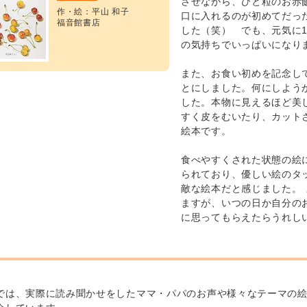
させながら、ひと粒のお赤
作・絵：平山 和子
口に入れるのが初めてだっ
福音館書店
した（笑） でも、元気に1
の気持ちでいっぱいになり
また、お食い初めを記念し
とにしました。何にしよう
した。本物に見えるほど美
すく皮をむいたり、カット
絵本です。
食べやすくされた状態の絵
られており、優しい絵のタ
敵な絵本だと感じました。
ますが、いつの日か自分の
に思ってもらえたらうれし
では、実際に読み聞かせをしたママ・パパのお声や様々なテーマの