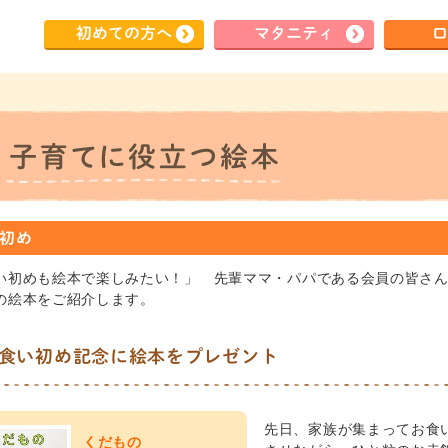
初めて
の方へ
マタ
ニティ
ロ
初め
い初めも絵本で楽しみたい！」 先輩ママ・パパである会員の皆さ
の絵本をご紹介します。
食い初め記念に絵本をプレゼント
先日、家族が集まってお食
くだもの