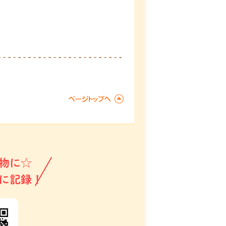
物に☆
に記録！