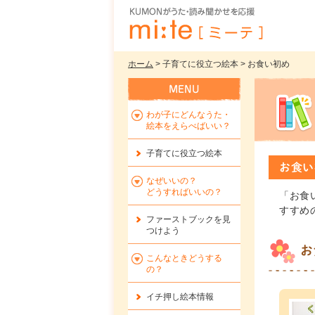
ホーム
> 子育てに役立つ絵本 > お食い初め
わが子にどんなうた・
絵本をえらべばいい？
子育てに役立つ絵本
お食い
なぜいいの？
どうすればいいの？
「お食
すすめ
ファーストブックを
見
つけよう
お
こんなときどうする
の？
イチ押し絵本情報