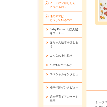
ミーテに登録したら
どうなるの？
他のママは
どうしているの？
Baby Kumonえほん紹
介コーナー
赤ちゃん絵本を楽しも
う！
みんなの推し絵本！
KUMONわーるど
スペシャルインタビュ
ー
絵本作家インタビュー
絵本子育てアンケート
結果
ミーテ