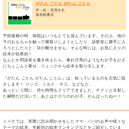
がたん ごとん がたん ごとん
作・絵：安西水丸
福音館書店
予防接種の時、病院はいつもとても混んでいます。その上、他の
子のおもちゃを触って横取りしようとしたり、診察室に勝手に入
ろうとしたりと、目が離せません。そんな時には、お気に入りの
絵本が効果的！
なんとか問診表を書き終えたら、暴れ仔馬のようなわが子をひざ
にちょこんと乗せ、リュックから絵本を取り出します。
『がたん ごとん がたん ごとん』は、知っているものを元気に指
さします！ リンゴ、ミルク、ネコ、などなど。
あっという間に、待ち時間もクリアできました。チクッと注射し
た瞬間だけ泣いて、あとはケロリのわが子。がんばったねー！
ミーテでは、実際に読み聞かせをしたママ・パパのお声や様々な
テーマの絵本、年齢別の絵本ランキングなどをご紹介していま