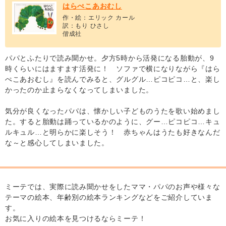
はらぺこあおむし
作・絵：エリック カール
訳：もり ひさし
偕成社
パパとふたりで読み聞かせ。夕方5時から活発になる胎動が、9
時くらいにはますます活発に！ ソファで横になりながら『はら
ぺこあおむし』を読んでみると、グルグル…ピコピコ…と、楽し
かったのか止まらなくなってしまいました。
気分が良くなったパパは、懐かしい子どものうたを歌い始めまし
た。すると胎動は踊っているかのように、グー…ピコピコ…キュ
ルキュル…と明らかに楽しそう！ 赤ちゃんはうたも好きなんだ
な～と感心してしまいました。
ミーテでは、実際に読み聞かせをしたママ・パパのお声や様々な
テーマの絵本、年齢別の絵本ランキングなどをご紹介していま
す。
お気に入りの絵本を見つけるならミーテ！