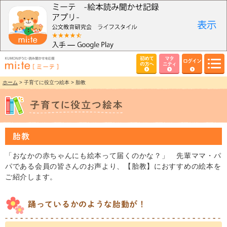
初めて
マタ
ログイン
の方へ
ニティ
ホーム
> 子育てに役立つ絵本 > 胎教
胎教
「おなかの赤ちゃんにも絵本って届くのかな？」 先輩ママ・パ
パである会員の皆さんのお声より、【胎教】におすすめの絵本を
ご紹介します。
踊っているかのような胎動が！