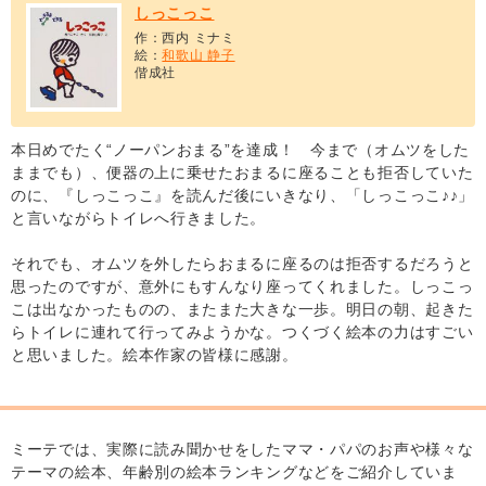
しっこっこ
作：西内 ミナミ
絵：
和歌山 静子
偕成社
本日めでたく“ノーパンおまる”を達成！ 今まで（オムツをした
ままでも）、便器の上に乗せたおまるに座ることも拒否していた
のに、『しっこっこ』を読んだ後にいきなり、「しっこっこ♪♪」
と言いながらトイレへ行きました。
それでも、オムツを外したらおまるに座るのは拒否するだろうと
思ったのですが、意外にもすんなり座ってくれました。しっこっ
こは出なかったものの、またまた大きな一歩。明日の朝、起きた
らトイレに連れて行ってみようかな。つくづく絵本の力はすごい
と思いました。絵本作家の皆様に感謝。
ミーテでは、実際に読み聞かせをしたママ・パパのお声や様々な
テーマの絵本、年齢別の絵本ランキングなどをご紹介していま