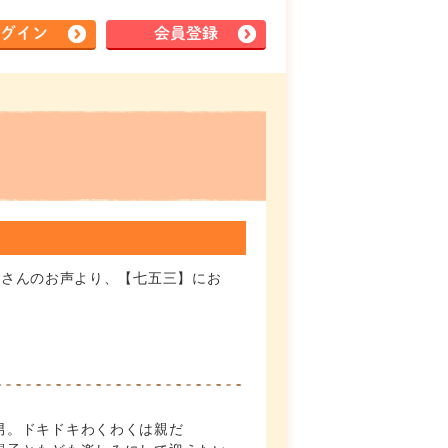
グイン
会員登録
皆さんのお声より、【七五三】にお
男。ドキドキわくわくは親だ