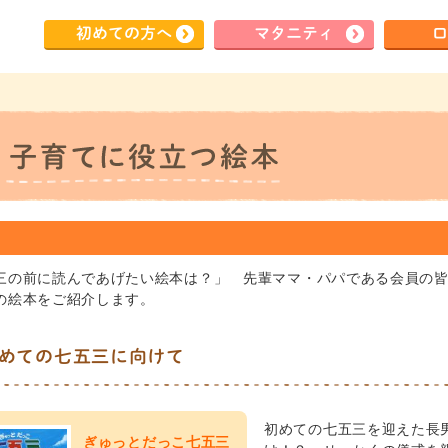
初めて
の方へ
マタ
ニティ
ロ
三の前に読んであげたい絵本は？」 先輩ママ・パパである会員の
の絵本をご紹介します。
めての七五三に向けて
初めての七五三を迎えた長
ぎゅっとだっこ七五三