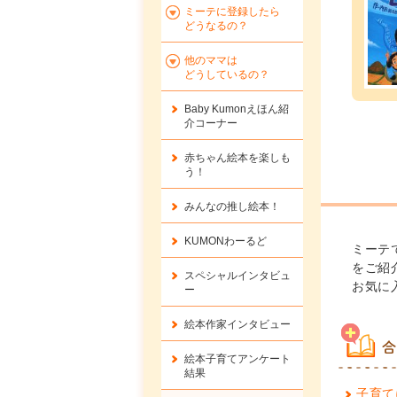
ミーテに登録したら
どうなるの？
他のママは
どうしているの？
Baby Kumonえほん紹
介コーナー
赤ちゃん絵本を楽しも
う！
みんなの推し絵本！
KUMONわーるど
ミーテ
をご紹
スペシャルインタビュ
お気に
ー
絵本作家インタビュー
合
絵本子育てアンケート
結果
子育て