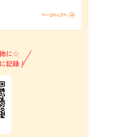
物に☆
に記録！