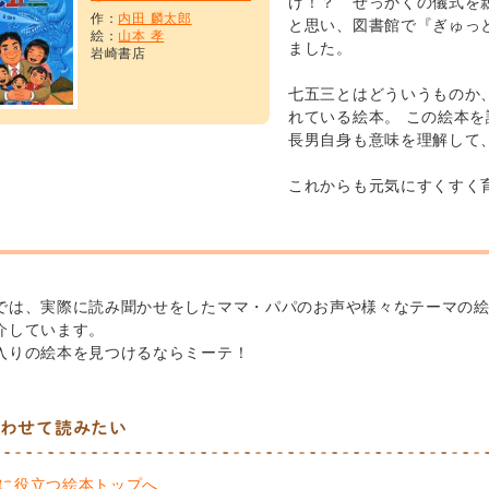
け！？ せっかくの儀式を
作：
内田 麟太郎
と思い、図書館で『ぎゅっ
絵：
山本 孝
ました。
岩崎書店
七五三とはどういうものか
れている絵本。 この絵本
長男自身も意味を理解して
これからも元気にすくすく
では、実際に読み聞かせをしたママ・パパのお声や様々なテーマの
介しています。
入りの絵本を見つけるならミーテ！
わせて読みたい
に役立つ絵本トップへ