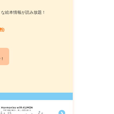
々な絵本情報が読み放題！
料)
中！