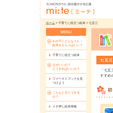
ホーム
> 子育てに役立つ絵本 > 七五三
わが子にどんなうた・
絵本をえらべばいい？
子育てに役立つ絵本
七五三
なぜいいの？
どうすればいいの？
「七五
すすめ
ファーストブックを
見
つけよう
初
こんなときどうする
の？
イチ押し絵本情報