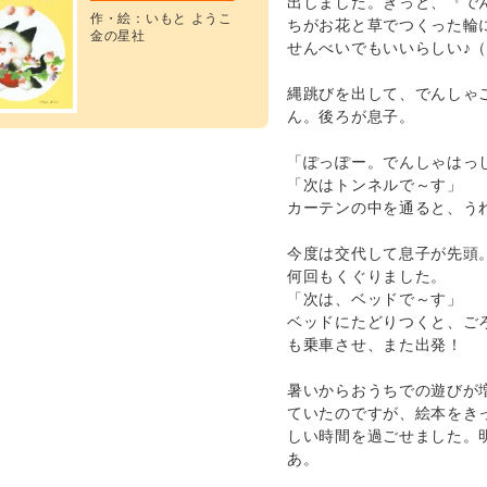
出しました。きっと、『で
作・絵：いもと ようこ
ちがお花と草でつくった輪
金の星社
せんべいでもいいらしい♪
縄跳びを出して、でんしゃ
ん。後ろが息子。
「ぽっぽー。でんしゃはっ
「次はトンネルで～す」
カーテンの中を通ると、う
今度は交代して息子が先頭
何回もくぐりました。
「次は、ベッドで～す」
ベッドにたどりつくと、ご
も乗車させ、また出発！
暑いからおうちでの遊びが
ていたのですが、絵本をき
しい時間を過ごせました。
あ。