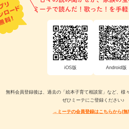
ミーテで読んだ！歌った！を手軽
iOS版
Android版
無料会員登録後は、過去の「絵本子育て相談室」など、様
ぜひミーテにご登録ください♪
→ミーテの会員登録はこちらから(無