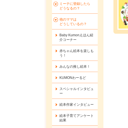
ミーテに登録したら
どうなるの？
他のママは
どうしているの？
Baby Kumonえほん紹
介コーナー
赤ちゃん絵本を楽しも
う！
みんなの推し絵本！
KUMONわーるど
スペシャルインタビュ
ー
絵本作家インタビュー
絵本子育てアンケート
結果