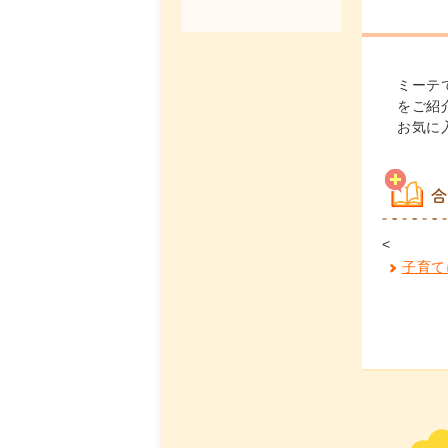
ミーテ
をご紹
お気に
合
<
子育て