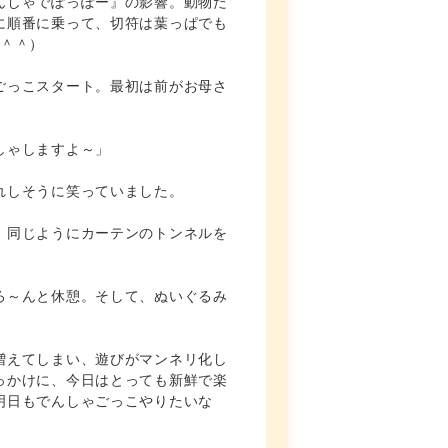
んしゃでぽっぽー』の影響。動物た
に順番に乗って、切符は葉っぱでも
（＾＾）
ごっこスタート。最初は前がお母さ
しゃしますよ～」
れしそうに笑っていました。
。同じようにカーテンのトンネルを
ろ～んと休憩。そして、ぬいぐるみ
増えてしまい、遊びがマンネリ化し
っかけに、今日はとっても新鮮で楽
明日もでんしゃごっこやりたいな