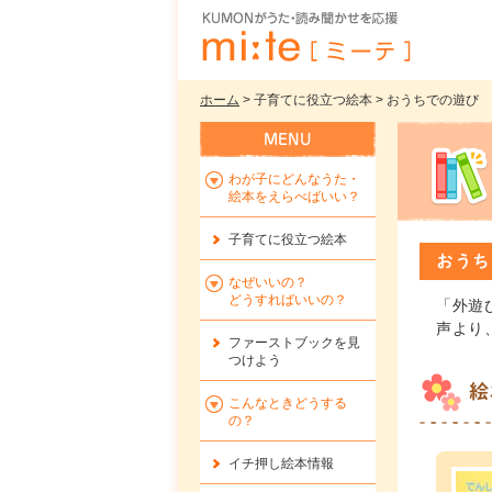
ホーム
> 子育てに役立つ絵本 > おうちでの遊び
わが子にどんなうた・
絵本をえらべばいい？
子育てに役立つ絵本
おうち
なぜいいの？
どうすればいいの？
「外遊
声より
ファーストブックを
見
つけよう
絵
こんなときどうする
の？
イチ押し絵本情報