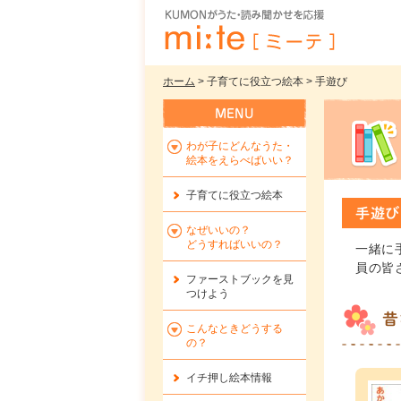
ホーム
> 子育てに役立つ絵本 > 手遊び
わが子にどんなうた・
絵本をえらべばいい？
子育てに役立つ絵本
手遊び
なぜいいの？
どうすればいいの？
一緒に
員の皆
ファーストブックを
見
つけよう
昔
こんなときどうする
の？
イチ押し絵本情報