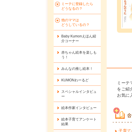
ミーテに登録したら
どうなるの？
他のママは
どうしているの？
Baby Kumonえほん紹
介コーナー
赤ちゃん絵本を楽しも
う！
みんなの推し絵本！
KUMONわーるど
ミーテ
をご紹
スペシャルインタビュ
お気に
ー
絵本作家インタビュー
合
絵本子育てアンケート
結果
子育て