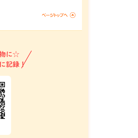
物に☆
に記録！