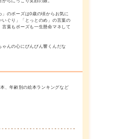
日からにっこり笑顔の娘。
わ」のポーズは0歳の頃からお気に
かいぐり」「とっとのめ」の言葉の
、言葉もポーズも一生懸命マネして
ちゃんの心にびんびん響くんだな
絵本、年齢別の絵本ランキングなど