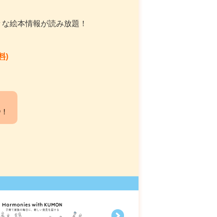
々な絵本情報が読み放題！
料)
中！