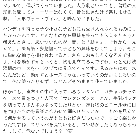
ジナルで、僕がつくっていました。人形劇といっても、普通の人
形劇と違ってストーリーはなくて、音と動きだけで楽しませる
劇。「人形ヴォードヴィル」と呼んでいました。
ハンディを持った子や小さな子どもにも受け入れられるものにし
たかったんです。どんなものなら興味を持ってもらえるだろうと
考えたときに、思いついたのが「音」と「動き」、それから「見
立て」。擬音語・擬態語って子どもの興味をひくでしょう。そこ
に単純な動きを掛け合わせると、さらにおもしろくなるんです
よ。何を動かすかというと、物を見立てるんですね。たとえば洗
濯機のホースをヘビやゾウに見立てるんです。見るからにホース
なんだけど、動かすとホースじゃないっていうのがおもしろいの
で、色は塗ったりせず、ほとんどそのままで使っていました。
ほかにも、座布団の中に入っているウレタンに、ガチャガチャの
ケースで目をつけた人形で「ウレタンダンス」とか、牛乳パック
を切ってカポカポカポってしたりとか、忘れ物のビニール傘に目
をつけたものを音楽に合わせて踊らせたりとか……ものを見立て
て何かやるっていうのがもともと好きだったので、すごく楽しか
ったですね。スリッパを見ていると、つい動かしたくなっちゃっ
たりして。危ないでしょう？（笑）