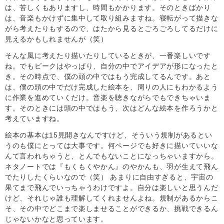
は、苦しくもありますし、時間もかかります。そのときばかり
は、音楽もかけずに集中して取り組みますね。寝転がって描きな
がら考えたりもするので、はたから見るとごろごろしてるだけに
見えるかもしれませんが（笑）
そんな風に考えたり描いたりしているときが、一番楽しいです
ね。でもピークはやっぱり、自分の中でアイデアが形になったと
き。その時点で、僕の頭の中ではもう完成してるんです。あと
は、僕の頭の中でだけ完成した絵本を、周りの人にもわかるよう
に作業を進めていくだけ。音楽を聴きながらでもできちゃいま
す。そのときには頭の中ではもう、次はどんな絵本を作ろうかと
考えていますね。
絵本の基本は15見開きなんですけど、そういう規制があるとい
うのも僕にとっては大事です。何ページでも好きに描いていいな
んて言われちゃうと、とんでもないことになっちゃいますから。
ネタノートでは『もくもくやかん』のやかんも、羽が生えて飛ん
でたりしたくらいなので（笑） あまりに自由すぎると、宇宙の
果てまで飛んでいっちゃうわけですよ。自分は楽しいと思うんだ
けど、それじゃ誰も理解してくれませんよね。規制があるからこ
そ、その中でどこまで楽しませることができるか、挑戦できるん
じゃないかなと思っています。