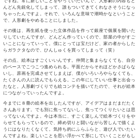
ですね。常に新しいことをやっていたいんで、人形劇の内容もど
んどん先鋭化してしまって、誰もついてきてくれなさそうになっ
ちゃったんですよ。それで、いろんな意味で潮時かなということ
で、人形劇をやめることにしました。
その後は、再生紙を使った立体作品を作って銀座で個展を開いた
りしていたんですが、どんどん作っていくので、部屋の中がすご
いことになっていって。僕にとっては宝だけど、家の者からした
らガラクタなので、ひんしゅくを買ってしまって（笑）
その点、絵本はすごくいいんです。仲間と集まらなくても、自分
のペースでこつこつ進められる。平面だからそれほどかさばらな
いし、原画を完成させてしまえば、僕がいろいろやらなくても、
たくさんの人に読んでもらえる。この年にしていい仕事と出会っ
たなと。人形劇づくりでも絵コンテを描いてたので、それが絵本
につながっていったんですよ。
今までに８冊の絵本を出したんですが、アイデアはまだまだたく
さんあります。でも別に焦ってないし、焦ってつくりたいとは思
ってないんですよ。今は本当に、すごく楽しんで絵本づくりをや
らせてもらっているので、締め切りと闘いながら苦しんで描くよ
うにはなりたくなくて。気持ち的にふらふらと、遊び人でいたい
んですよね。楽しいことを思い浮かべて形にしていくことがもし