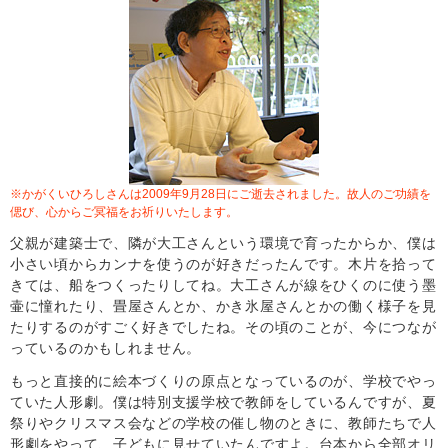
※かがくいひろしさんは2009年9月28日にご逝去されました。故人のご功績を
偲び、心からご冥福をお祈りいたします。
父親が建築士で、隣が大工さんという環境で育ったからか、僕は
小さい頃からカンナを使うのが好きだったんです。木片を拾って
きては、船をつくったりしてね。大工さんが線をひくのに使う墨
壷に憧れたり、畳屋さんとか、かき氷屋さんとかの働く様子を見
たりするのがすごく好きでしたね。その頃のことが、今につなが
っているのかもしれません。
もっと直接的に絵本づくりの原点となっているのが、学校でやっ
ていた人形劇。僕は特別支援学校で教師をしているんですが、夏
祭りやクリスマス会などの学校の催し物のときに、教師たちで人
形劇をやって、子どもに見せていたんですよ。台本から全部オリ