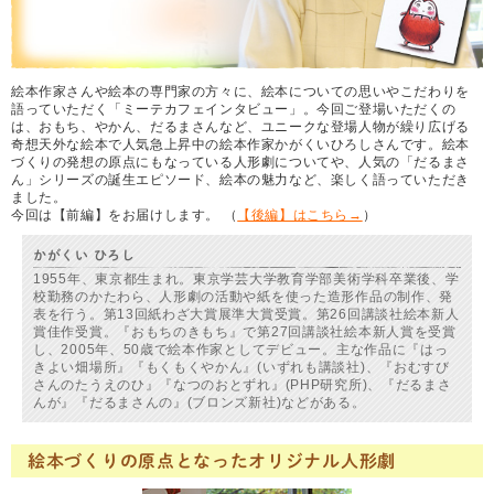
絵本作家さんや絵本の専門家の方々に、絵本についての思いやこだわりを
語っていただく「ミーテカフェインタビュー」。今回ご登場いただくの
は、おもち、やかん、だるまさんなど、ユニークな登場人物が繰り広げる
奇想天外な絵本で人気急上昇中の絵本作家かがくいひろしさんです。絵本
づくりの発想の原点にもなっている人形劇についてや、人気の「だるまさ
ん」シリーズの誕生エピソード、絵本の魅力など、楽しく語っていただき
ました。
今回は【前編】をお届けします。 （
【後編】はこちら→
）
かがくい ひろし
1955年、東京都生まれ。東京学芸大学教育学部美術学科卒業後、学
校勤務のかたわら、人形劇の活動や紙を使った造形作品の制作、発
表を行う。第13回紙わざ大賞展準大賞受賞。第26回講談社絵本新人
賞佳作受賞。『おもちのきもち』で第27回講談社絵本新人賞を受賞
し、2005年、50歳で絵本作家としてデビュー。主な作品に『はっ
きよい畑場所』『もくもくやかん』(いずれも講談社)、『おむすび
さんのたうえのひ』『なつのおとずれ』(PHP研究所)、『だるまさ
んが』『だるまさんの』(ブロンズ新社)などがある。
絵本づくりの原点となったオリジナル人形劇