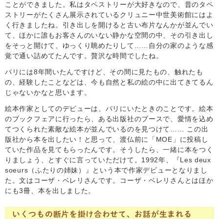
ことができました。私はタペストリーが大好きなので、昔のタペ
ストリーがたくさん展示されているクリュニー中世美術館にはよ
く行きましたね。引き出しを開けると古い布片なんかが並んでい
て、ほかに誰もお客さんのいない静かな空間の中、その引き出し
をそっと開けて、ゆっくり眺めたりして……自分の家のような感
覚で通い詰めてたんです。贅沢な時間でしたね。
パリには8年間いたんですけど、その間に見たもの、触れたも
の、経験したことなどは、今も自然と私の絵の中に出てきてるん
じゃないかなと思います。
絵本作家としてのデビューは、パリにいたときのことです。絵本
のブックフェアに行ったら、ある出版社のブースで、愛情を込め
てつくられた素敵な絵本が並んでいるのを見つけて…… この出
版社から本を出したい！と思って、渡仏前に「MOE」に投稿し
ていた作品を見てもらったんです。そうしたら、一緒に本をつく
りましょう、とすぐに言っていただけて。1992年、『Les deux
soeurs（ふたりの姉妹）』という本で作家デビューとなりまし
た。文はコーザ・ベレリさんです。コーザ・ベレリさんとはほか
にも3冊、本を出しました。
いくつもの断片を掛け合わせて、お話が生まれる