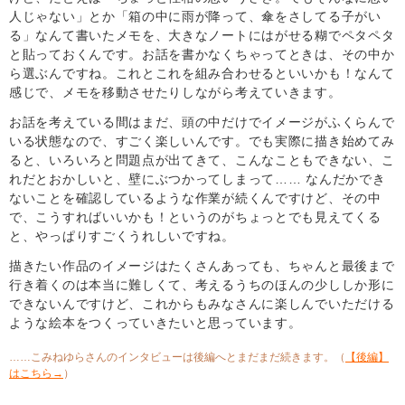
人じゃない」とか「箱の中に雨が降って、傘をさしてる子がい
る」なんて書いたメモを、大きなノートにはがせる糊でペタペタ
と貼っておくんです。お話を書かなくちゃってときは、その中か
ら選ぶんですね。これとこれを組み合わせるといいかも！なんて
感じで、メモを移動させたりしながら考えていきます。
お話を考えている間はまだ、頭の中だけでイメージがふくらんで
いる状態なので、すごく楽しいんです。でも実際に描き始めてみ
ると、いろいろと問題点が出てきて、こんなこともできない、こ
れだとおかしいと、壁にぶつかってしまって…… なんだかでき
ないことを確認しているような作業が続くんですけど、その中
で、こうすればいいかも！というのがちょっとでも見えてくる
と、やっぱりすごくうれしいですね。
描きたい作品のイメージはたくさんあっても、ちゃんと最後まで
行き着くのは本当に難しくて、考えるうちのほんの少ししか形に
できないんですけど、これからもみなさんに楽しんでいただける
ような絵本をつくっていきたいと思っています。
……こみねゆらさんのインタビューは後編へとまだまだ続きます。（
【後編】
はこちら→
）