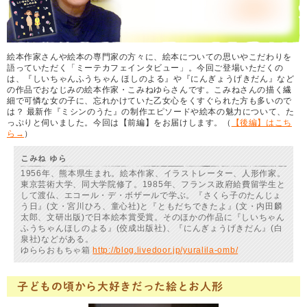
絵本作家さんや絵本の専門家の方々に、絵本についての思いやこだわりを
語っていただく「ミーテカフェインタビュー」。今回ご登場いただくの
は、『しいちゃんふうちゃん ほしのよる』や『にんぎょうげきだん』など
の作品でおなじみの絵本作家・こみねゆらさんです。こみねさんの描く繊
細で可憐な女の子に、忘れかけていた乙女心をくすぐられた方も多いので
は？ 最新作『ミシンのうた』の制作エピソードや絵本の魅力について、た
っぷりと伺いました。今回は【前編】をお届けします。（
【後編】はこち
ら→
）
こみね ゆら
1956年、熊本県生まれ。絵本作家、イラストレーター、人形作家。
東京芸術大学、同大学院修了。1985年、フランス政府給費留学生と
して渡仏、エコール・デ・ボザールで学ぶ。『さくら子のたんじょ
う日』(文・宮川ひろ、童心社)と『ともだちできたよ』(文・内田麟
太郎、文研出版)で日本絵本賞受賞。そのほかの作品に『しいちゃん
ふうちゃんほしのよる』(佼成出版社)、『にんぎょうげきだん』(白
泉社)などがある。
ゆららおもちゃ箱
http://blog.livedoor.jp/yuralila-omb/
子どもの頃から大好きだった絵とお人形