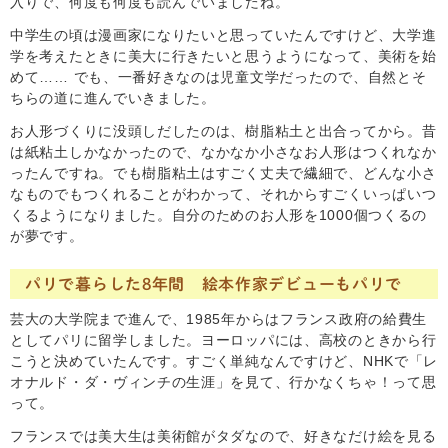
入りで、何度も何度も読んでいましたね。
中学生の頃は漫画家になりたいと思っていたんですけど、大学進
学を考えたときに美大に行きたいと思うようになって、美術を始
めて…… でも、一番好きなのは児童文学だったので、自然とそ
ちらの道に進んでいきました。
お人形づくりに没頭しだしたのは、樹脂粘土と出合ってから。昔
は紙粘土しかなかったので、なかなか小さなお人形はつくれなか
ったんですね。でも樹脂粘土はすごく丈夫で繊細で、どんな小さ
なものでもつくれることがわかって、それからすごくいっぱいつ
くるようになりました。自分のためのお人形を1000個つくるの
が夢です。
パリで暮らした8年間 絵本作家デビューもパリで
芸大の大学院まで進んで、1985年からはフランス政府の給費生
としてパリに留学しました。ヨーロッパには、高校のときから行
こうと決めていたんです。すごく単純なんですけど、NHKで「レ
オナルド・ダ・ヴィンチの生涯」を見て、行かなくちゃ！って思
って。
フランスでは美大生は美術館がタダなので、好きなだけ絵を見る