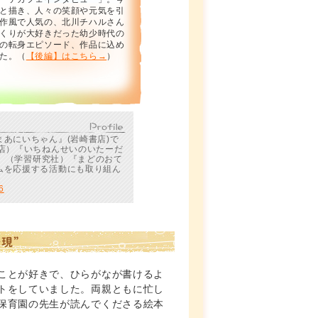
と描き、人々の笑顔や元気を引
作風で人気の、北川チハルさん
くりが大好きだった幼少時代の
の転身エピソード、作品に込め
た。（
【後編】はこちら→
）
あにいちゃん』(岩崎書店)で
店）『いちねんせいのいたーだ
!』（学習研究社）『まどのおて
ムを応援する活動にも取り組ん
6
表現”
ことが好きで、ひらがなが書けるよ
トをしていました。両親ともに忙し
保育園の先生が読んでくださる絵本