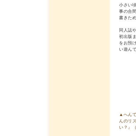
小さい
事の合
書きた
同人誌
初出版
をお預
い遊ん
▲へん
んのリ
い？』