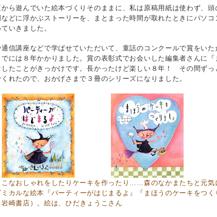
頃から遊んでいた絵本づくりそのままに、私は原稿用紙は使わず、頭
間などに浮かぶストーリーを、まとまった時間が取れたときにパソコ
めていきました。
や通信講座などで学ばせていただいて、童話のコンクールで賞をいた
までには８年かかりました。賞の表彰式でお会いした編集者さんに『
けしたことがきっかけです。長かったけど楽しい８年！ その間ずっ
でくれたので、おかげさまで３冊のシリーズになりました。
てこなおしゃれをしたりケーキを作ったり……森のなかまたちと元気
ズミカルな絵本
『パーティーがはじまるよ』
『まほうのケーキをつく
（岩崎書店）。絵は、ひだきょうこさん