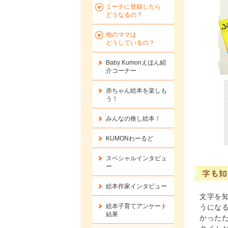
ミーテに登録したら
どうなるの？
他のママは
どうしているの？
Baby Kumonえほん紹
介コーナー
赤ちゃん絵本を楽しも
う！
みんなの推し絵本！
KUMONわーるど
スペシャルインタビュ
ー
字も知
絵本作家インタビュー
文字を
絵本子育てアンケート
うにな
結果
かった