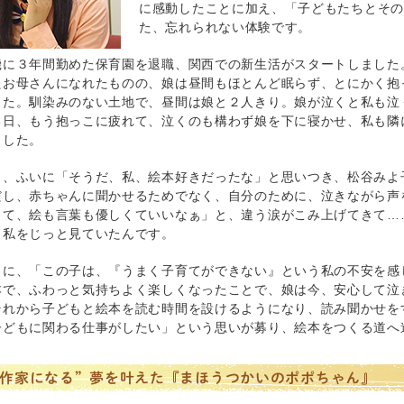
に感動したことに加え、「子どもたちとその
た、忘れられない体験です。
機に３年間勤めた保育園を退職、関西での新生活がスタートしました
たお母さんになれたものの、娘は昼間もほとんど眠らず、とにかく抱
した。馴染みのない土地で、昼間は娘と２人きり。娘が泣くと私も泣
る日、もう抱っこに疲れて、泣くのも構わず娘を下に寝かせ、私も隣
ました。
き、ふいに「そうだ、私、絵本好きだったな」と思いつき、松谷みよ
だし、赤ちゃんに聞かせるためでなく、自分のために、泣きながら声
って、絵も言葉も優しくていいなぁ」と、違う涙がこみ上げてきて…
、私をじっと見ていたんです。
きに、「この子は、『うまく子育てができない』という私の不安を感
本で、ふわっと気持ちよく楽しくなったことで、娘は今、安心して泣
それから子どもと絵本を読む時間を設けるようになり、読み聞かせを
子どもに関わる仕事がしたい」という思いが募り、絵本をつくる道へ
作家になる”夢を叶えた『まほうつかいのポポちゃん』