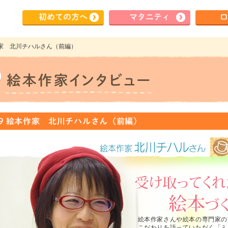
初めて
の方へ
マタ
ニティ
ロ
絵本作家 北川チハルさん（前編）
.149 絵本作家 北川チハルさん（前編）
絵本作家さんや絵本の専門家の
こだわりを語っていただく「ミ