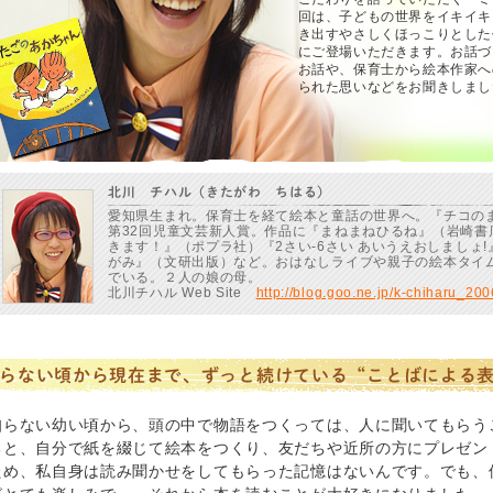
回は、子どもの世界をイキイキ
き出すやさしくほっこりとした
にご登場いただきます。お話づ
お話や、保育士から絵本作家へ
られた思いなどをお聞きしまし
北川 チハル（きたがわ ちはる）
愛知県生まれ。保育士を経て絵本と童話の世界へ。『チコのま
第32回児童文芸新人賞。作品に『まねまねひるね』（岩崎書
きます！』（ポプラ社）『2さい‐6さい あいうえおしましょ
がみ』（文研出版）など。おはなしライブや親子の絵本タイ
でいる。２人の娘の母。
北川チハル Web Site
http://blog.goo.ne.jp/k-chiharu_200
らない頃から現在まで、ずっと続けている“ことばによる
知らない幼い頃から、頭の中で物語をつくっては、人に聞いてもらう
ると、自分で紙を綴じて絵本をつくり、友だちや近所の方にプレゼン
ため、私自身は読み聞かせをしてもらった記憶はないんです。でも、