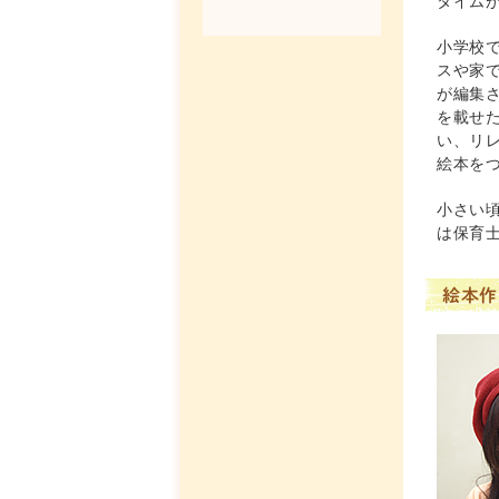
タイム
小学校
スや家
が編集
を載せ
い、リ
絵本を
小さい
は保育
絵本作