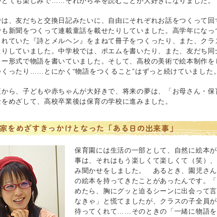
がとても楽しみで……それから本を読むことが大好きになりました。
では、友だちと交換日記みたいに、自由にそれぞれお話をつくって回
でも新聞をつくって連載童話を載せたりしていました。高学年になっ
されていた『詩とメルヘン』をまねて冊子をつくったり、また、クラ
たりしていました。中学校では、ポエムを書いたり、また、友だち同
レー形式で物語を書いていました。そして、高校の美術で絵本制作を
つくったり……とにかく“物語をつくること”はずっと続けていました
頃から、子どもや赤ちゃんが大好きで、将来の夢は、「お母さん・保育
士をめざして、高校卒業後は保育の学校に進みました。
家をめざすきっかけとなった「ある日の出来事」
保育園には生活の一部として、自然に絵本
事は、それはもう楽しくて楽しくて（笑）
み聞かせをしました。 あるとき、園児さ
の絵本を持ってきたことがあったんです。
めたら、胸にグッと迫るシーンに出会って
なきゃ」と慌てましたが、クラスの子全員
待ってくれて……そのときの「一緒に物語