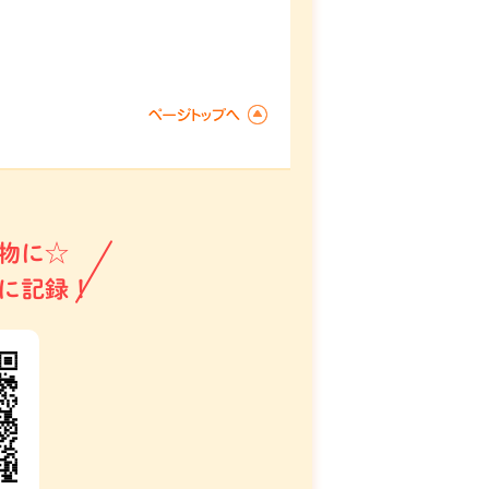
物に☆
に記録！