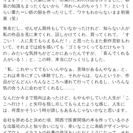
装の知識もまったくないから「吊れへんのちゃう！？」というく
らい重たーい鉄の額を作ったりして、ワケもわからないまま初個
展（笑）
無名だし、ぜんぜん期待もしていなかったけれど、知らない人が
私の作品を見に来てくれ、話しかけてくれ、買ってくれて。「す
ごい！ 人に見てもらえるんだ！」と思ったらまた創作意欲もわ
いて。それまでは絵を描いても「ゴミをつくってるだけちゃう
の」みたいな気持ちがどこかにあったんですが、「喜んでくれる
人がいる！」と、この時、本当にびっくりしました。
「私、これやっててもいいんやなぁ。意味があるんやなぁ」と。
これは本当にすごい体験でした。それからは、なんというか、作
品がどんどんいろんなところへ連れて行ってくれるし、いろんな
気の合う人に会わせてくれるし……。
なんだか今まで指向はあったけど、もやもやしていた人生が「こ
こへ行け！」と矢印を指し示してもらえたような感じ。人生に
は、何度かそういう時が誰しもあるんじゃないかなと思います。
会社を辞めると決めた頃、関西で医療関係の本を作っている小さ
な出版社の人と知り合いになり、幸いなことに表紙デザインやレ
イアウト、イラストの仕事の発注をいただくようになって、それ