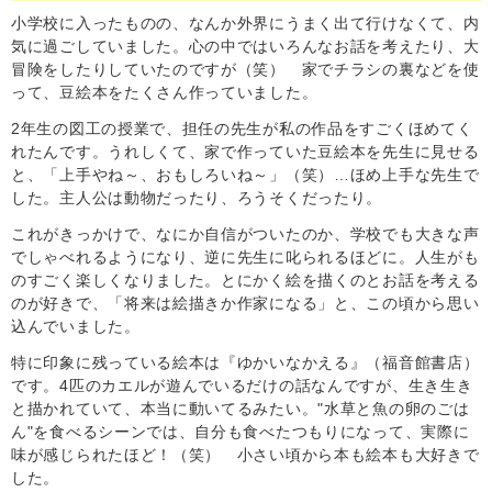
小学校に入ったものの、なんか外界にうまく出て行けなくて、内
気に過ごしていました。心の中ではいろんなお話を考えたり、大
冒険をしたりしていたのですが（笑） 家でチラシの裏などを使
って、豆絵本をたくさん作っていました。
2年生の図工の授業で、担任の先生が私の作品をすごくほめてく
れたんです。うれしくて、家で作っていた豆絵本を先生に見せる
と、「上手やね～、おもしろいね～」（笑）…ほめ上手な先生で
した。主人公は動物だったり、ろうそくだったり。
これがきっかけで、なにか自信がついたのか、学校でも大きな声
でしゃべれるようになり、逆に先生に叱られるほどに。人生がも
のすごく楽しくなりました。とにかく絵を描くのとお話を考える
のが好きで、「将来は絵描きか作家になる」と、この頃から思い
込んでいました。
特に印象に残っている絵本は『ゆかいなかえる』（福音館書店）
です。4匹のカエルが遊んでいるだけの話なんですが、生き生き
と描かれていて、本当に動いてるみたい。"水草と魚の卵のごは
ん"を食べるシーンでは、自分も食べたつもりになって、実際に
味が感じられたほど！（笑） 小さい頃から本も絵本も大好きで
した。