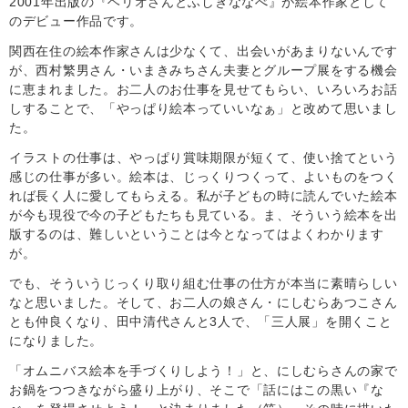
2001年出版の『ヘリオさんとふしぎななべ』が絵本作家として
のデビュー作品です。
関西在住の絵本作家さんは少なくて、出会いがあまりないんです
が、西村繁男さん・いまきみちさん夫妻とグループ展をする機会
に恵まれました。お二人のお仕事を見せてもらい、いろいろお話
しすることで、「やっぱり絵本っていいなぁ」と改めて思いまし
た。
イラストの仕事は、やっぱり賞味期限が短くて、使い捨てという
感じの仕事が多い。絵本は、じっくりつくって、よいものをつく
れば長く人に愛してもらえる。私が子どもの時に読んでいた絵本
が今も現役で今の子どもたちも見ている。ま、そういう絵本を出
版するのは、難しいということは今となってはよくわかります
が。
でも、そういうじっくり取り組む仕事の仕方が本当に素晴らしい
なと思いました。そして、お二人の娘さん・にしむらあつこさん
とも仲良くなり、田中清代さんと3人で、「三人展」を開くこと
になりました。
「オムニバス絵本を手づくりしよう！」と、にしむらさんの家で
お鍋をつつきながら盛り上がり、そこで「話にはこの黒い『な