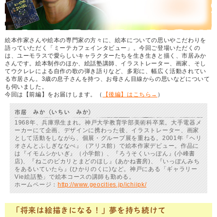
絵本作家さんや絵本の専門家の方々に、絵本についての思いやこだわりを
語っていただく「ミーテカフェインタビュー」。今回ご登場いただくの
は、ユーモラスで愛らしいキャラクターたちを生き生きと描く、市居みか
さんです。絵本制作のほか、絵話塾講師、イラストレーター、画家、そし
てウクレレによる自作の歌の弾き語りなど、多彩に、幅広く活動されてい
る市居さん。3歳の息子さんを持つ、お母さん目線からの思いなどについて
も伺いました。
今回は【前編】をお届けします。（
【後編】はこちら→
）
市居 みか（いちい みか）
1968年、兵庫県生まれ。神戸大学教育学部美術科卒業。大手電器メ
ーカーにて企画、デザインに携わった後、イラストレーター、画家
として活動をしながら、個展・グループ展を重ねる。2001年『ヘリ
オさんとふしぎななべ』（アリス館）で絵本作家デビュー。作品に
は『イモムシかいぎ』（小学館）、『ろうそくいっぽん』(小峰書
店)、『ねこのピカリとまどのほし』(あかね書房)、『いっぽんみち
をあるいていたら』(ひかりのくに)など。神戸にある「ギャラリー
Vie絵話塾」で絵本コースの講師も勤める。
ホームページ：
http://www.geocities.jp/ichiipk/
「将来は絵描きになる！」夢を持ち続けて