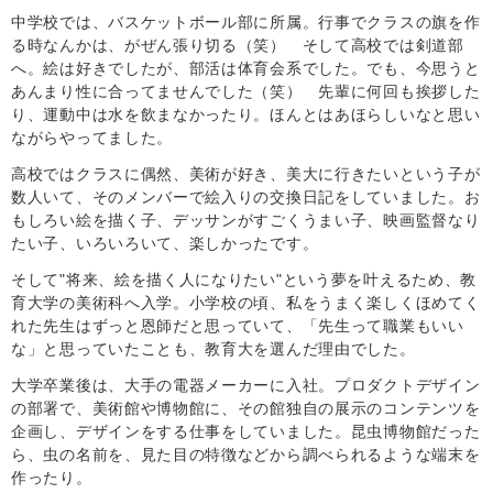
中学校では、バスケットボール部に所属。行事でクラスの旗を作
る時なんかは、がぜん張り切る（笑） そして高校では剣道部
へ。絵は好きでしたが、部活は体育会系でした。でも、今思うと
あんまり性に合ってませんでした（笑） 先輩に何回も挨拶した
り、運動中は水を飲まなかったり。ほんとはあほらしいなと思い
ながらやってました。
高校ではクラスに偶然、美術が好き、美大に行きたいという子が
数人いて、そのメンバーで絵入りの交換日記をしていました。お
もしろい絵を描く子、デッサンがすごくうまい子、映画監督なり
たい子、いろいろいて、楽しかったです。
そして"将来、絵を描く人になりたい"という夢を叶えるため、教
育大学の美術科へ入学。小学校の頃、私をうまく楽しくほめてく
れた先生はずっと恩師だと思っていて、「先生って職業もいい
な」と思っていたことも、教育大を選んだ理由でした。
大学卒業後は、大手の電器メーカーに入社。プロダクトデザイン
の部署で、美術館や博物館に、その館独自の展示のコンテンツを
企画し、デザインをする仕事をしていました。昆虫博物館だった
ら、虫の名前を、見た目の特徴などから調べられるような端末を
作ったり。