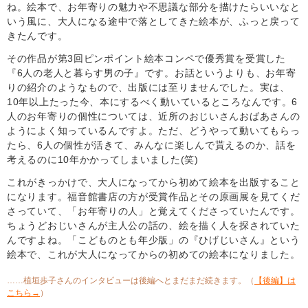
ね。絵本で、お年寄りの魅力や不思議な部分を描けたらいいなと
いう風に、大人になる途中で落としてきた絵本が、ふっと戻って
きたんです。
その作品が第3回ピンポイント絵本コンペで優秀賞を受賞した
『6人の老人と暮らす男の子』です。お話というよりも、お年寄
りの紹介のようなもので、出版には至りませんでした。実は、
10年以上たった今、本にするべく動いているところなんです。6
人のお年寄りの個性については、近所のおじいさんおばあさんの
ようによく知っているんですよ。ただ、どうやって動いてもらっ
たら、6人の個性が活きて、みんなに楽しんで貰えるのか、話を
考えるのに10年かかってしまいました(笑)
これがきっかけで、大人になってから初めて絵本を出版すること
になります。福音館書店の方が受賞作品とその原画展を見てくだ
さっていて、「お年寄りの人」と覚えてくださっていたんです。
ちょうどおじいさんが主人公の話の、絵を描く人を探されていた
んですよね。「こどものとも年少版」の『ひげじいさん』という
絵本で、これが大人になってからの初めての絵本になりました。
……植垣歩子さんのインタビューは後編へとまだまだ続きます。（
【後編】は
こちら→
）