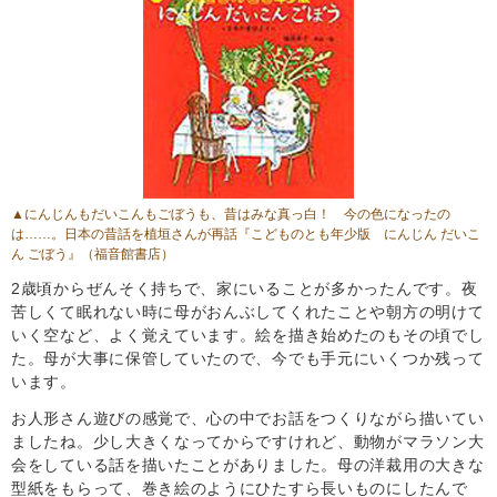
▲にんじんもだいこんもごぼうも、昔はみな真っ白！ 今の色になったの
は……。日本の昔話を植垣さんが再話『こどものとも年少版 にんじん だいこ
ん ごぼう』（福音館書店）
2歳頃からぜんそく持ちで、家にいることが多かったんです。夜
苦しくて眠れない時に母がおんぶしてくれたことや朝方の明けて
いく空など、よく覚えています。絵を描き始めたのもその頃でし
た。母が大事に保管していたので、今でも手元にいくつか残って
います。
お人形さん遊びの感覚で、心の中でお話をつくりながら描いてい
ましたね。少し大きくなってからですけれど、動物がマラソン大
会をしている話を描いたことがありました。母の洋裁用の大きな
型紙をもらって、巻き絵のようにひたすら長いものにしたんで