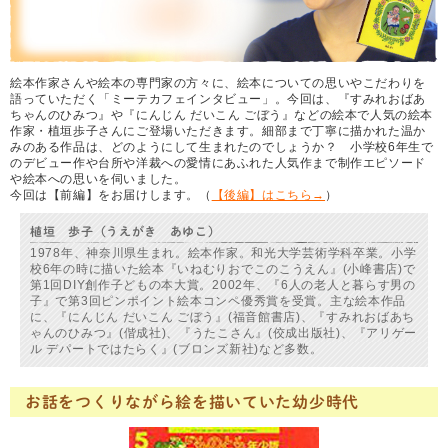
絵本作家さんや絵本の専門家の方々に、絵本についての思いやこだわりを
語っていただく「ミーテカフェインタビュー」。今回は、『すみれおばあ
ちゃんのひみつ』や『にんじん だいこん ごぼう』などの絵本で人気の絵本
作家・植垣歩子さんにご登場いただきます。細部まで丁寧に描かれた温か
みのある作品は、どのようにして生まれたのでしょうか？ 小学校6年生で
のデビュー作や台所や洋裁への愛情にあふれた人気作まで制作エピソード
や絵本への思いを伺いました。
今回は【前編】をお届けします。（
【後編】はこちら→
）
植垣 歩子（うえがき あゆこ）
1978年、神奈川県生まれ。絵本作家。和光大学芸術学科卒業。小学
校6年の時に描いた絵本『いねむりおでこのこうえん』(小峰書店)で
第1回DIY創作子どもの本大賞。2002年、『6人の老人と暮らす男の
子』で第3回ピンポイント絵本コンペ優秀賞を受賞。主な絵本作品
に、『にんじん だいこん ごぼう』(福音館書店)、『すみれおばあち
ゃんのひみつ』(偕成社)、『うたこさん』(佼成出版社)、『アリゲー
ル デパートではたらく』(ブロンズ新社)など多数。
お話をつくりながら絵を描いていた幼少時代