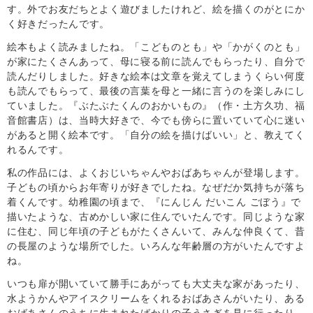
す。外でお友だちとよく遊びましたけれど、絵を描くのがとにか
く好きだったんです。
絵本もよく読みましたね。「こどものとも」や「かがくのとも」
が家にたくさんあって、母に寝る前に読んでもらったり、自分で
読んだりしました。好きな絵本は文章を覚えてしまうくらい何度
も読んでもらって、最後の言葉を母と一緒に言うのを楽しみにし
ていました。『ぶたぶたくんのおかいもの』（作・土方久功、福
音館書店）は、当時大好きで、今でも傍らに置いていて心に迷い
があると開く絵本です。「自分の絵を描けばいい」と、教えてく
れるんです。
私の作品には、よくおじいちゃんやおばあちゃんが登場します。
子どもの頃からお年寄りが好きでしたね。なぜだか気持ちが落ち
着くんです。幼稚園の頃まで、『にんじん だいこん ごぼう』で
描いたような、古めかしい家に住んでいたんです。同じような家
に住む、同じ年頃の子どもがたくさんいて、みんな仲良くて、昔
の長屋のような場所でした。いろんな年齢層の方がいたんですよ
ね。
いつも扉が開いていて勝手にあがっても大丈夫な家があったり、
水ようかんやアイスクリームをくれるおばあさんがいたり、ある