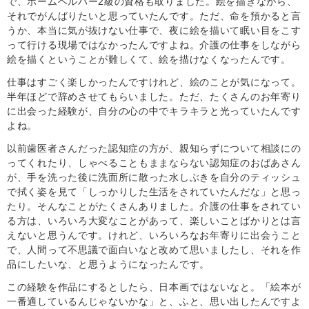
で、ホームヘルパー2級の資格も取りました。絵を描きながら、
それでがんばりたいと思っていたんです。ただ、命を預かると言
うか、本当に気が抜けない仕事で、夜に絵を描いて眠い目をこす
って行ける現場ではなかったんですよね。介護の仕事をしながら
絵を描くということが難しくて、絵を描けなくなったんです。
仕事はすごく楽しかったんですけれど、絵のことが気になって。
半年ほどで辞めさせてもらいました。ただ、たくさんのお年寄り
に出会った経験が、自分の心の中でキラキラと光っていたんです
よね。
以前歯医者さんだった認知症の方が、親知らずについて相談にの
ってくれたり、しゃべることもままならない認知症のおばあさん
が、手を洗った後に洗面所に散った水しぶきを自分のティッシュ
で拭く姿を見て「しっかりした生活をされていたんだな」と思っ
たり。そんなことがたくさんありました。介護の仕事をされてい
る方は、いろいろ大変なことがあって、楽しいことばかりとは言
えないと思うんです。けれど、いろいろなお年寄りに出会うこと
で、人間って不思議で面白いなと改めて思いましたし、それを作
品にしたいな、と思うようになったんです。
この経験を作品にするとしたら、日本画ではないなと。「絵本が
一番適しているんじゃないかな」と、ふと、思い出したんですよ