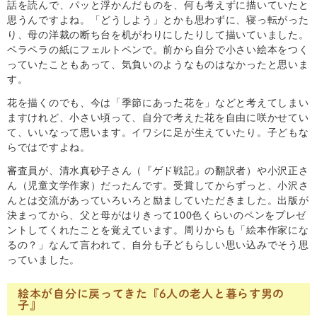
話を読んで、パッと浮かんだものを、何も考えずに描いていたと
思うんですよね。「どうしよう」とかも思わずに、寝っ転がった
り、母の洋裁の断ち台を机がわりにしたりして描いていました。
ペラペラの紙にフェルトペンで。前から自分で小さい絵本をつく
っていたこともあって、気負いのようなものはなかったと思いま
す。
花を描くのでも、今は「季節にあった花を」などと考えてしまい
ますけれど、小さい頃って、自分で考えた花を自由に咲かせてい
て、いいなって思います。イワシに足が生えていたり。子どもな
らではですよね。
審査員が、清水真砂子さん（『ゲド戦記』の翻訳者）や小沢正さ
ん（児童文学作家）だったんです。受賞してからずっと、小沢さ
んとは交流があっていろいろと励ましていただきました。出版が
決まってから、父と母がはりきって100色くらいのペンをプレゼ
ントしてくれたことを覚えています。周りからも「絵本作家にな
るの？」なんて言われて、自分も子どもらしい思い込みでそう思
っていました。
絵本が自分に戻ってきた『6人の老人と暮らす男の
子』