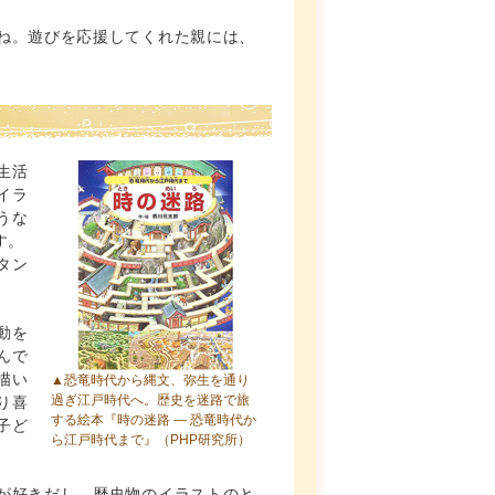
ね。遊びを応援してくれた親には、
生活
イラ
うな
す。
タン
動を
んで
描い
▲恐竜時代から縄文、弥生を通り
過ぎ江戸時代へ。歴史を迷路で旅
り喜
する絵本
『時の迷路 ― 恐竜時代か
子ど
ら江戸時代まで』
（PHP研究所）
が好きだし、歴史物のイラストのと