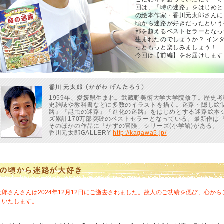
回は、『時の迷路』をはじめと
の絵本作家・香川元太郎さんに
頃から迷路が好きだったという
部を超えるベストセラーとなっ
生まれたのでしょうか？ イン
っともっと楽しみましょう！
今回は【前編】をお届けします
香川 元太郎（かがわ げんたろう）
1959年、愛媛県生まれ。武蔵野美術大学大学院修了。歴史
史雑誌や教科書などに多数のイラストを描く。迷路・隠し絵
路』『昆虫の迷路』『進化の迷路』をはじめとする迷路絵本シ
ズ累計170万部突破のベストセラーとなっている。最新作は『
そのほかの作品に「かずの冒険」シリーズ(小学館)がある。
香川元太郎GALLERY
http://kagawa5.jp/
の頃から迷路が大好き
郎さんさんは2024年12月12日にご逝去されました。故人のご功績を偲び、心から
りいたします。