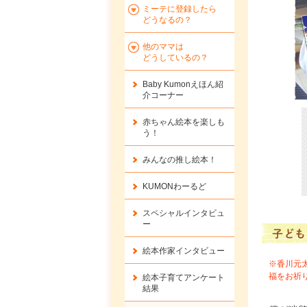
ミーテに登録したら
どうなるの？
他のママは
どうしているの？
Baby Kumonえほん紹
介コーナー
赤ちゃん絵本を楽しも
う！
みんなの推し絵本！
KUMONわーるど
スペシャルインタビュ
ー
子ども
絵本作家インタビュー
※香川元太
福をお祈
絵本子育てアンケート
結果