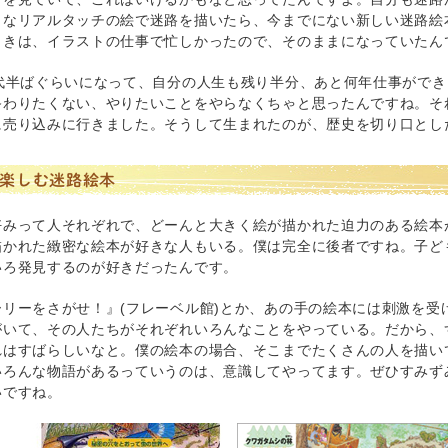
うなリアルタッチの絵で迷路を描いたら、今までにない新しい迷路絵
ときは、イラストの仕事で忙しかったので、そのままになっていたん
0代半ばぐらいになって、自分の人生も残り半分、あと何年仕事がで
終わりたくない、やりたいことをやらなくちゃと思ったんですね。そ
に売り込みに行きました。そうして生まれたのが、歴史を切り口とし
楽しむ迷路絵本
好みって人それぞれで、どーんと大きく絵が描かれた迫力のある絵本
描かれた緻密な絵本が好きな人もいる。僕は完全に後者ですね。子ど
いろ発見するのが好きだったんです。
ーリーをさがせ！』(フレーベル館)とか、あの手の絵本には刺激を受
がいて、その人たちがそれぞれいろんなことをやっている。だから、
れはすばらしいなと。僕の絵本の場合、そこまでたくさんの人を描い
いろんな物語があるっていうのは、意識してやってます。ぜひすみず
いですね。