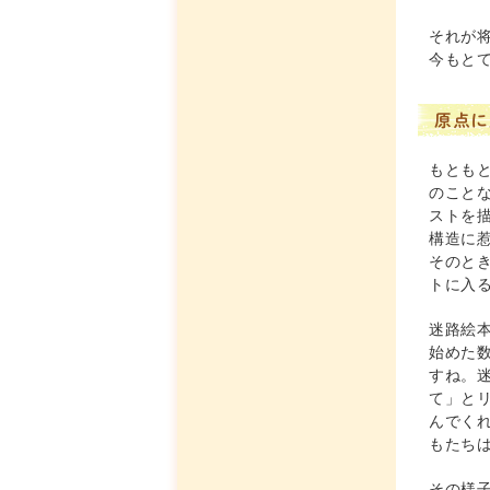
それが
今もと
原点に
もとも
のこと
ストを
構造に
そのと
トに入
迷路絵
始めた
すね。
て」と
んでく
もたち
その様