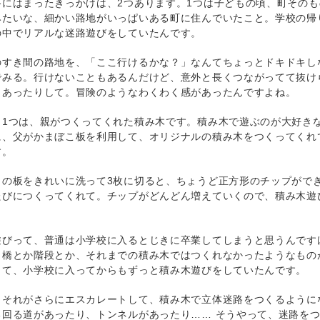
路にはまったきっかけは、2つあります。1つは子どもの頃、町そのも
みたいな、細かい路地がいっぱいある町に住んでいたこと。学校の帰
の中でリアルな迷路遊びをしていたんです。
のすき間の路地を、「ここ行けるかな？」なんてちょっとドキドキし
でみる。行けないこともあるんだけど、意外と長くつながってて抜け
もあったりして。冒険のようなわくわく感があったんですよね。
う1つは、親がつくってくれた積み木です。積み木で遊ぶのが大好き
に、父がかまぼこ板を利用して、オリジナルの積み木をつくってくれ
す。
この板をきれいに洗って3枚に切ると、ちょうど正方形のチップがで
たびにつくってくれて。チップがどんどん増えていくので、積み木遊
遊びって、普通は小学校に入るとじきに卒業してしまうと思うんです
、橋とか階段とか、それまでの積み木ではつくれなかったようなもの
くて、小学校に入ってからもずっと積み木遊びをしていたんです。
、それがさらにエスカレートして、積み木で立体迷路をつくるように
る回る道があったり、トンネルがあったり…… そうやって、迷路を