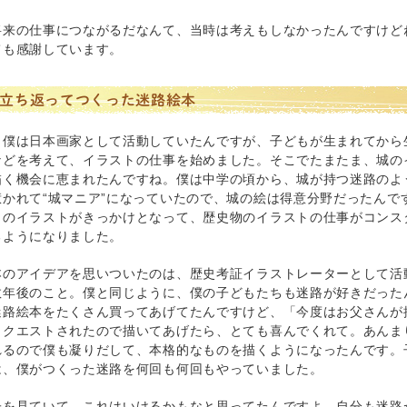
将来の仕事につながるだなんて、当時は考えもしなかったんですけど
ても感謝しています。
立ち返ってつくった迷路絵本
と僕は日本画家として活動していたんですが、子どもが生まれてから
などを考えて、イラストの仕事を始めました。そこでたまたま、城の
描く機会に恵まれたんですね。僕は中学の頃から、城が持つ迷路のよ
惹かれて“城マニア”になっていたので、城の絵は得意分野だったんで
きのイラストがきっかけとなって、歴史物のイラストの仕事がコンス
るようになりました。
本のアイデアを思いついたのは、歴史考証イラストレーターとして活
数年後のこと。僕と同じように、僕の子どもたちも迷路が好きだった
迷路絵本をたくさん買ってあげてたんですけど、「今度はお父さんが
リクエストされたので描いてあげたら、とても喜んでくれて。あんま
れるので僕も凝りだして、本格的なものを描くようになったんです。
は、僕がつくった迷路を何回も何回もやっていました。
子を見ていて、これはいけるかもなと思ってたんですよ。自分も迷路