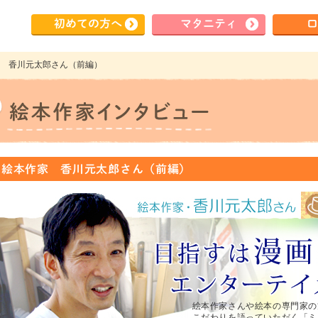
初めて
の方へ
マタ
ニティ
ロ
本作家 香川元太郎さん（前編）
.87 絵本作家 香川元太郎さん（前編）
絵本作家さんや絵本の専門家の
こだわりを語っていただく「ミ