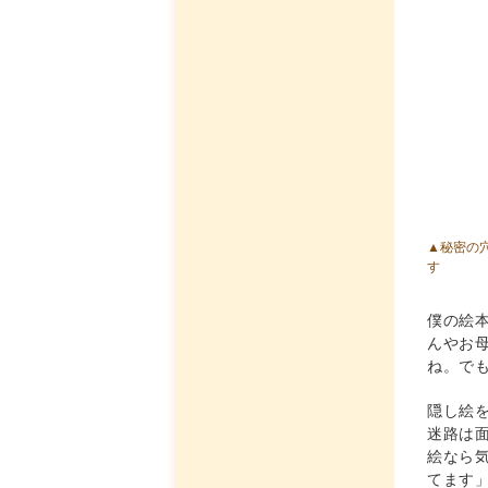
▲秘密の
す
僕の絵
んやお
ね。で
隠し絵
迷路は
絵なら
てます