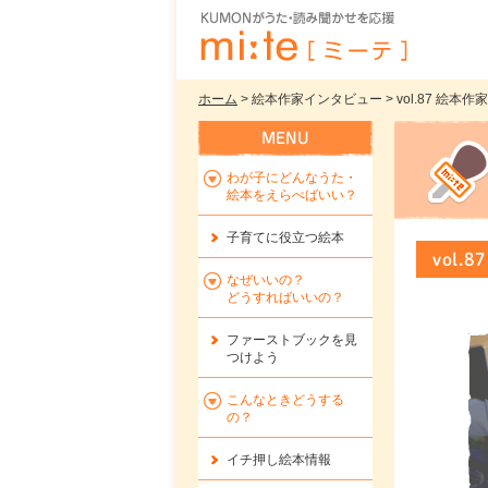
ホーム
> 絵本作家インタビュー > vol.87 絵
わが子にどんなうた・
絵本をえらべばいい？
子育てに役立つ絵本
vol
なぜいいの？
どうすればいいの？
ファーストブックを
見
つけよう
こんなときどうする
の？
イチ押し絵本情報