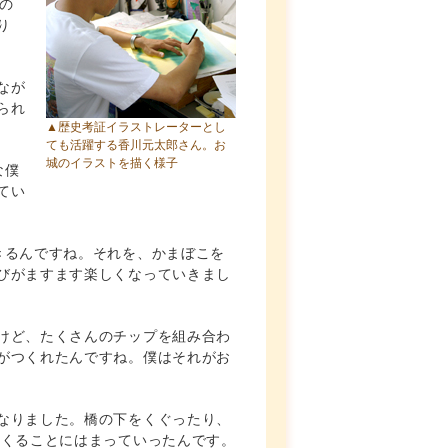
の
り
なが
られ
▲歴史考証イラストレーターとし
ても活躍する香川元太郎さん。お
城のイラストを描く様子
な僕
てい
きるんですね。それを、かまぼこを
びがますます楽しくなっていきまし
けど、たくさんのチップを組み合わ
がつくれたんですね。僕はそれがお
なりました。橋の下をくぐったり、
つくることにはまっていったんです。