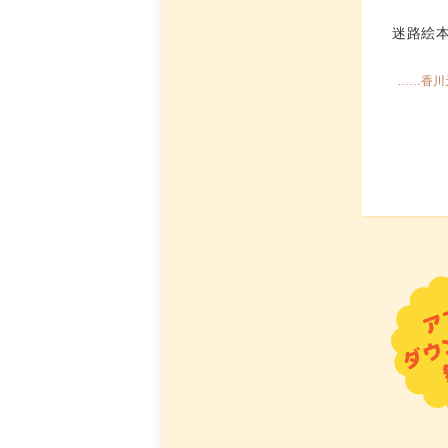
迷路絵
……香川