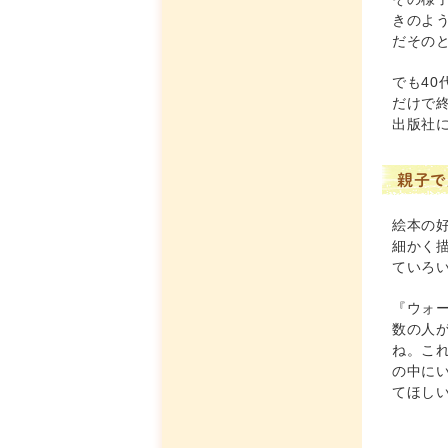
きのよ
だその
でも4
だけで
出版社
親子で
絵本の
細かく
ていろ
『ウォ
数の人
ね。こ
の中に
てほし