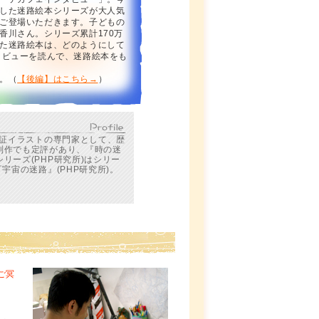
した迷路絵本シリーズが大人気
ご登場いただきます。子どもの
香川さん。シリーズ累計170万
た迷路絵本は、どのようにして
タビューを読んで、迷路絵本をも
。（
【後編】はこちら→
）
考証イラストの専門家として、歴
制作でも定評があり、『時の迷
リーズ(PHP研究所)はシリー
宇宙の迷路』(PHP研究所)。
ご冥