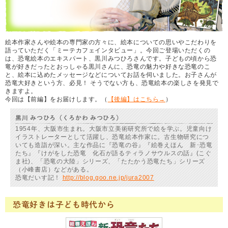
絵本作家さんや絵本の専門家の方々に、絵本についての思いやこだわりを
語っていただく「ミーテカフェインタビュー」。今回ご登場いただくの
は、恐竜絵本のエキスパート、黒川みつひろさんです。子どもの頃から恐
竜が好きだったとおっしゃる黒川さんに、恐竜の魅力や好きな恐竜のこ
と、絵本に込めたメッセージなどについてお話を伺いました。お子さんが
恐竜大好きという方、必見！ そうでない方も、恐竜絵本の楽しさを発見で
きますよ。
今回は【前編】をお届けします。（
【後編】はこちら→
）
黒川 みつひろ（くろかわ みつひろ）
1954年、大阪市生まれ。大阪市立美術研究所で絵を学ぶ。児童向け
イラストレーターとして活躍し、恐竜絵本作家に。古生物研究につ
いても造詣が深い。主な作品に『恐竜の谷』『絵巻えほん 新･恐竜
たち』『けがをした恐竜 化石が語るティラノサウルスの話』(こぐ
ま社)、「恐竜の大陸」シリーズ、「たたかう恐竜たち」シリーズ
（小峰書店）などがある。
恐竜だいす記！
http://blog.goo.ne.jp/jura2007
恐竜好きは子ども時代から