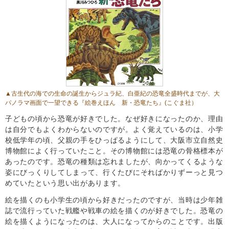
▲古生代の海での生命の誕生からジュラ紀、白亜紀の恐竜全盛時代までが、大
パノラマ画面で一望できる
『絵巻えほん 新・恐竜たち』
(こぐま社）
子どもの頃から恐竜が好きでした。なぜ好きになったのか、理由
は自分でもよくわからないのですが。よく覚えているのは、小学
校低学年の頃、父親の手をひっぱるようにして、大阪市立自然史
博物館によく行っていたこと。その博物館には恐竜の骨格標本が
あったのです。恐竜の種類は忘れましたが、向かってくるような
姿にびっくりしてしまって、行くたびにそればかりずーっと見つ
めていたという思い出があります。
絵を描くのも小学生の頃から好きだったのですが、当時は少年雑
誌で流行っていた戦艦や戦車の絵を描くのが好きでした。恐竜の
絵を描くようになったのは、大人になってからのことです。出版