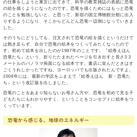
の仕事をしようと東京に出てきて、科学の教育雑誌の表紙に恐竜
の絵を描くようになったのです。恐竜を描くためにはもっと恐竜
のことを勉強しないと、と思って、新宿の国立博物館分館に出入
りするようになり、そこからどんどん恐竜一辺倒になっていきま
した。
そのうちにどうしても、注文されて恐竜の絵を描くというだけで
は飽き足らず、自分で恐竜の絵本をつくってみたくなったので
す。初めて絵本を出したのが1987年のことです。『絵巻えほん
恐竜たち』という、折りたたまれたページを引き出すと長さ3.3
メートルのパノラマ画面になる絵本です。書店に並んだときはす
ごくうれしかったですね。ヨーロッパでも出版されたんですよ。
2008年には、最新の学説をふまえて『絵巻えほん 新・恐竜た
ち』という改訂版を出しました。
恐竜のことをあまり知らないお母さん方や、恐竜を初めて見る子
どもたちにもわかりやすく、ということをコンセプトに絵本をつ
くっています。
恐竜から感じる、地球のエネルギー