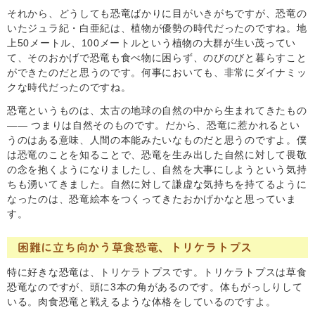
それから、どうしても恐竜ばかりに目がいきがちですが、恐竜の
いたジュラ紀・白亜紀は、植物が優勢の時代だったのですね。地
上50メートル、100メートルという植物の大群が生い茂ってい
て、そのおかげで恐竜も食べ物に困らず、のびのびと暮らすこと
ができたのだと思うのです。何事においても、非常にダイナミッ
クな時代だったのですね。
恐竜というものは、太古の地球の自然の中から生まれてきたもの
―― つまりは自然そのものです。だから、恐竜に惹かれるとい
うのはある意味、人間の本能みたいなものだと思うのですよ。僕
は恐竜のことを知ることで、恐竜を生み出した自然に対して畏敬
の念を抱くようになりましたし、自然を大事にしようという気持
ちも湧いてきました。自然に対して謙虚な気持ちを持てるように
なったのは、恐竜絵本をつくってきたおかげかなと思っていま
す。
困難に立ち向かう草食恐竜、トリケラトプス
特に好きな恐竜は、トリケラトプスです。トリケラトプスは草食
恐竜なのですが、頭に3本の角があるのです。体もがっしりして
いる。肉食恐竜と戦えるような体格をしているのですよ。