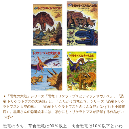
▲「恐竜の大陸」シリーズ
『恐竜トリケラトプスとティラノサウルス』
、
『恐
竜 トリケラトプスの大決戦』
と、「たたかう恐竜たち」シリーズ
『恐竜トリケ
ラトプスと大空の敵』
、
『恐竜トリケラトプスときけんな谷』
(いずれも小峰書
店）。黒川さんの恐竜絵本には、ほかにもトリケラトプスが活躍する作品がい
っぱい！
恐竜のうち、草食恐竜は90％以上、肉食恐竜は10％以下といわ