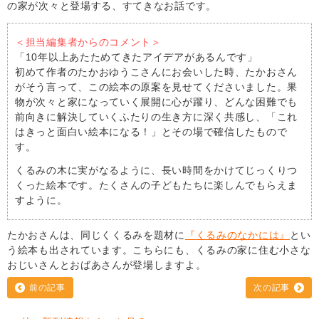
の家が次々と登場する、すてきなお話です。
＜担当編集者からのコメント＞
「10年以上あたためてきたアイデアがあるんです」
初めて作者のたかおゆうこさんにお会いした時、たかおさん
がそう言って、この絵本の原案を見せてくださいました。果
物が次々と家になっていく展開に心が躍り、どんな困難でも
前向きに解決していくふたりの生き方に深く共感し、「これ
はきっと面白い絵本になる！」とその場で確信したもので
す。
くるみの木に実がなるように、長い時間をかけてじっくりつ
くった絵本です。たくさんの子どもたちに楽しんでもらえま
すように。
たかおさんは、同じくくるみを題材に
『くるみのなかには』
とい
う絵本も出されています。こちらにも、くるみの家に住む小さな
おじいさんとおばあさんが登場しますよ。
前の記事
次の記事