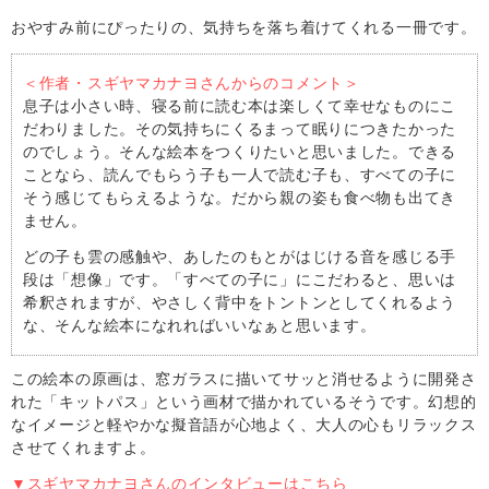
おやすみ前にぴったりの、気持ちを落ち着けてくれる一冊です。
＜作者・スギヤマカナヨさんからのコメント＞
息子は小さい時、寝る前に読む本は楽しくて幸せなものにこ
だわりました。その気持ちにくるまって眠りにつきたかった
のでしょう。そんな絵本をつくりたいと思いました。できる
ことなら、読んでもらう子も一人で読む子も、すべての子に
そう感じてもらえるような。だから親の姿も食べ物も出てき
ません。
どの子も雲の感触や、あしたのもとがはじける音を感じる手
段は「想像」です。「すべての子に」にこだわると、思いは
希釈されますが、やさしく背中をトントンとしてくれるよう
な、そんな絵本になれればいいなぁと思います。
この絵本の原画は、窓ガラスに描いてサッと消せるように開発さ
れた「キットパス」という画材で描かれているそうです。幻想的
なイメージと軽やかな擬音語が心地よく、大人の心もリラックス
させてくれますよ。
▼スギヤマカナヨさんのインタビューはこちら