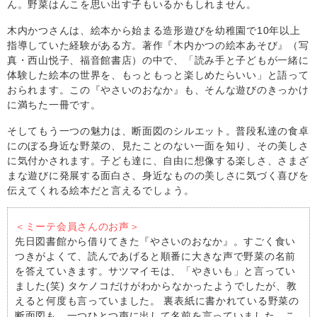
ん。野菜はんこを思い出す子もいるかもしれません。
木内かつさんは、絵本から始まる造形遊びを幼稚園で10年以上
指導していた経験がある方。著作『木内かつの絵本あそび』（写
真・西山悦子、福音館書店）の中で、「読み手と子どもが一緒に
体験した絵本の世界を、もっともっと楽しめたらいい」と語って
おられます。この『やさいのおなか』も、そんな遊びのきっかけ
に満ちた一冊です。
そしてもう一つの魅力は、断面図のシルエット。普段私達の食卓
にのぼる身近な野菜の、見たことのない一面を知り、その美しさ
に気付かされます。子ども達に、自由に想像する楽しさ、さまざ
まな遊びに発展する面白さ、身近なものの美しさに気づく喜びを
伝えてくれる絵本だと言えるでしょう。
＜ミーテ会員さんのお声＞
先日図書館から借りてきた『やさいのおなか』。すごく食い
つきがよくて、読んであげると順番に大きな声で野菜の名前
を答えていきます。サツマイモは、「やきいも」と言ってい
ました(笑) タケノコだけがわからなかったようでしたが、教
えると何度も言っていました。 裏表紙に書かれている野菜の
断面図も、一つひとつ声に出して名前を言っていました。こ