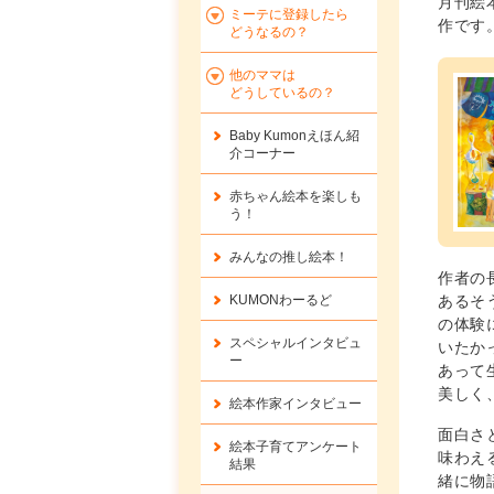
月刊絵
ミーテに登録したら
作です
どうなるの？
他のママは
どうしているの？
Baby Kumonえほん紹
介コーナー
赤ちゃん絵本を楽しも
う！
みんなの推し絵本！
作者の
あるそ
KUMONわーるど
の体験
スペシャルインタビュ
いたか
ー
あって
美しく
絵本作家インタビュー
面白さ
絵本子育てアンケート
味わえ
結果
緒に物