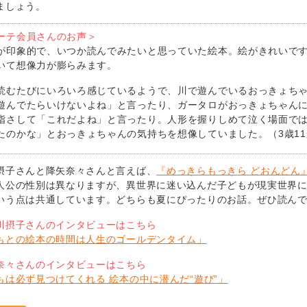
ましょう。
ーテ会員さんのお声＞
が印象的で、いつか読んでみたいと思っていた絵本。絵がきれいで
いて想像力が膨らみます。
読むたびにいろいろ感じているようで、川で遊んでいるおっきょち
遊んでたらいけないよね」と言ったり、ガータロがおっきょちゃん
指さして「これだよね」と言ったり。人形を握りしめて泣く場面で
たのかな」とおっきょちゃんの気持ちを想像していました。（3歳1
摂子さんと降矢奈々さんと言えば、
『めっきらもっきら どおんどん
人公の性別は異なりますが、異世界に迷い込んだ子どもが現実世界
いう点は共通しています。どちらも夏にぴったりのお話。ぜひ読ん
川摂子さんのインタビューはこちら
もとの絵本の時間は人生のゴールデンタイム」
奈々さんのインタビューはこちら
もは必ず見つけてくれる 絵本の中に潜んだ“遊び”」