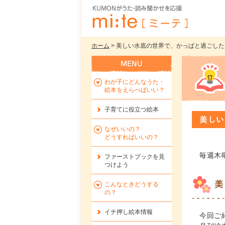
ホーム
> 美しい水底の世界で、かっぱと過ごした夏
わが子にどんなうた・
絵本をえらべばいい？
子育てに役立つ絵本
美しい
なぜいいの？
どうすればいいの？
毎週木
ファーストブックを
見
つけよう
美
こんなときどうする
の？
イチ押し絵本情報
今回ご