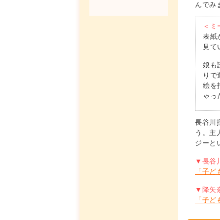
んでみ
＜ミ
表紙
見て
娘も
りで
絵を
ゃっ
長谷川
う。主
ジーと
▼長谷
「子ど
▼降矢
「子ど