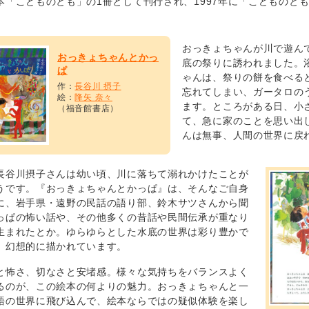
本「こどものとも」の1冊として刊行され、1997年に「こどものと
。
おっきょちゃんが川で遊ん
おっきょちゃんとかっ
底の祭りに誘われました。
ぱ
ゃんは、祭りの餅を食べる
作：
長谷川 摂子
忘れてしまい、ガータロの
絵：
降矢 奈々
ます。ところがある日、小
（福音館書店）
て、急に家のことを思い出
んは無事、人間の世界に戻
長谷川摂子さんは幼い頃、川に落ちて溺れかけたことが
うです。『おっきょちゃんとかっぱ』は、そんなご自身
に、岩手県・遠野の民話の語り部、鈴木サツさんから聞
っぱの怖い話や、その他多くの昔話や民間伝承が重なり
生まれたとか。ゆらゆらとした水底の世界は彩り豊かで
、幻想的に描かれています。
と怖さ、切なさと安堵感。様々な気持ちをバランスよく
るのが、この絵本の何よりの魅力。おっきょちゃんと一
語の世界に飛び込んで、絵本ならではの疑似体験を楽し