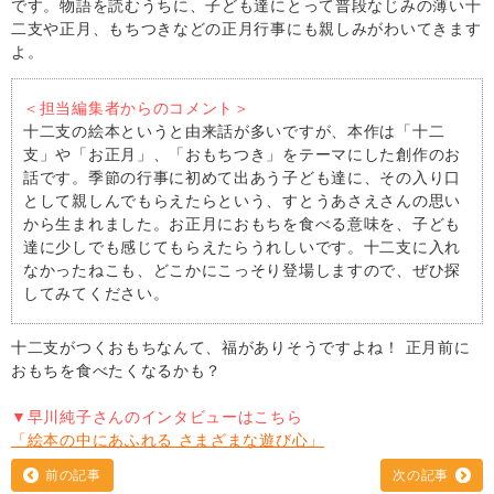
です。物語を読むうちに、子ども達にとって普段なじみの薄い十
二支や正月、もちつきなどの正月行事にも親しみがわいてきます
よ。
＜担当編集者からのコメント＞
十二支の絵本というと由来話が多いですが、本作は「十二
支」や「お正月」、「おもちつき」をテーマにした創作のお
話です。季節の行事に初めて出あう子ども達に、その入り口
として親しんでもらえたらという、すとうあさえさんの思い
から生まれました。お正月におもちを食べる意味を、子ども
達に少しでも感じてもらえたらうれしいです。十二支に入れ
なかったねこも、どこかにこっそり登場しますので、ぜひ探
してみてください。
十二支がつくおもちなんて、福がありそうですよね！ 正月前に
おもちを食べたくなるかも？
▼早川純子さんのインタビューはこちら
「絵本の中にあふれる さまざまな遊び心」
前の記事
次の記事