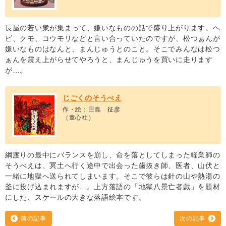
長屋の若い衆が集まって、嫌いなものの話で盛り上がります。ヘ
ビ、クモ、コウモリなどと言い合っていたのですが、松つぁんが
嫌いなものはなんと、まんじゅうとのこと。そこでみんなは松つ
ぁんを震え上がらせてやろうと、まんじゅうを買いに走ります
が…。
じごくのそうべえ
作・絵：田島 征彦
（童心社）
綱渡りの最中にバランスを崩し、命を落としてしまった軽業師の
そうべえは、冥土へ行く途中で出会った歯抜き師、医者、山伏と
一緒に地獄へ送られてしまいます。そこで彼らは針の山や熱湯の
釜に投げ込まれますが…。上方落語の「地獄八景亡者戯」を題材
にした、スケールの大きな落語絵本です。
前の記事
次の記事