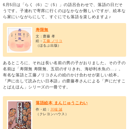
6月5日は「らく（6）ご（5）」の語呂合わせで、落語の日だそ
うです。子連れで寄席に行くのはなかなか難しいですが、絵本な
ら家にいながらにして、すぐにでも落語を楽しめますよ♪
寿限無
文：齋藤 孝
絵：
工藤 ノリコ
（ほるぷ出版）
あるところに、それは長い名前の男の子がおりました。その子の
名前は「寿限無 寿限無、五刧のすりきれ、海砂利水魚の…」。
有名な落語と工藤ノリコさんの絵のかけ合わせが楽しい絵本。
『声に出して読みたい日本語』の齋藤孝さんによる「声にだすこ
とばえほん」シリーズの一冊です。
落語絵本 まんじゅうこわい
作・絵：
川端 誠
（クレヨンハウス）