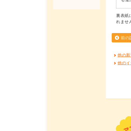
裏表紙
れませ
前の
他の新
他のイ