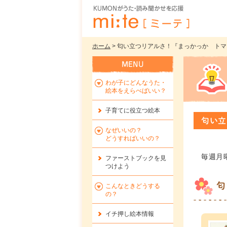
ホーム
> 匂い立つリアルさ！『まっかっか トマト
わが子にどんなうた・
絵本をえらべばいい？
子育てに役立つ絵本
匂い立
なぜいいの？
どうすればいいの？
毎週月
ファーストブックを
見
つけよう
匂
こんなときどうする
の？
イチ押し絵本情報