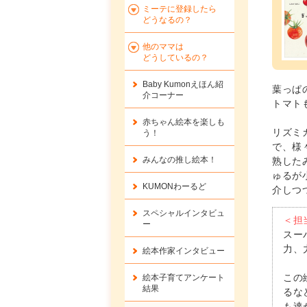
ミーテに登録したら
どうなるの？
他のママは
どうしているの？
Baby Kumonえほん紹
葉っぱ
介コーナー
トマト
赤ちゃん絵本を楽しも
リズミ
う！
で、様
みんなの推し絵本！
熟した
ゅるが
KUMONわーるど
介しつ
スペシャルインタビュ
＜担
ー
スー
力、
絵本作家インタビュー
この
絵本子育てアンケート
結果
るな
も達