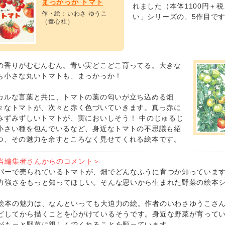
まっかっか トマト
れました（本体1100円＋
作・絵：いわさ ゆうこ
い」シリーズの、5作目で
（童心社）
の香りがむむんむん。青い実どこどこ育ってる。大きな
も小さな丸いトマトも、まっかっか！
カルな言葉と共に、トマトの葉の匂いが立ち込める畑
々なトマトが、次々と赤く色づいていきます。真っ赤に
みずみずしいトマトが、実においしそう！ 中のじゅるじ
小さい種を包んでいるなど、身近なトマトの不思議も紹
つ、その魅力を余すところなく見せてくれる絵本です。
当編集者さんからのコメント＞
パーで売られているトマトが、畑でどんなふうに育つか知っています
力強さをもっと知ってほしい。そんな思いから生まれた野菜の絵本シ
絵本の魅力は、なんといっても大迫力の絵。作者のいわさゆうこさ
どしてから描くことを心がけているそうです。身近な野菜が育って
がもっと野菜に親しんでくれることを願っています。