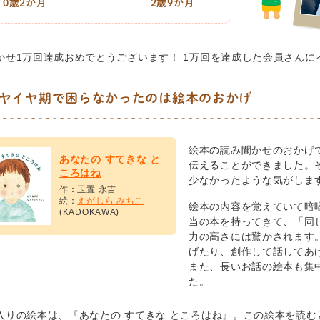
0歳2か月
2歳9か月
かせ1万回達成おめでとうございます！ 1万回を達成した会員さんに
ヤイヤ期で困らなかったのは絵本のおかげ
絵本の読み聞かせのおかげ
あなたの すてきな と
伝えることができました。
ころはね
少なかったような気がしま
作：玉置 永吉
絵：
えがしら みちこ
絵本の内容を覚えていて暗
(KADOKAWA)
当の本を持ってきて、「同
力の高さには驚かされます
げたり、創作して話してあ
また、長いお話の絵本も集
た。
入りの絵本は、『あなたの すてきな ところはね』。この絵本を読