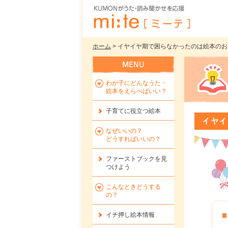
ホーム
> イヤイヤ期で困らなかったのは絵本のおかげ
わが子にどんなうた・
絵本をえらべばいい？
子育てに役立つ絵本
イヤイ
なぜいいの？
どうすればいいの？
ファーストブックを
見
つけよう
こんなときどうする
の？
イチ押し絵本情報