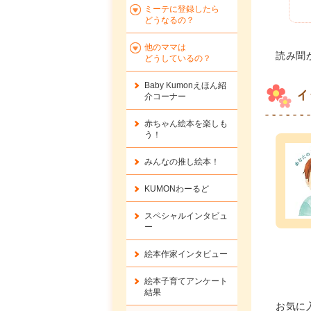
ミーテに登録したら
どうなるの？
他のママは
読み聞
どうしているの？
Baby Kumonえほん紹
イ
介コーナー
赤ちゃん絵本を楽しも
う！
みんなの推し絵本！
KUMONわーるど
スペシャルインタビュ
ー
絵本作家インタビュー
絵本子育てアンケート
結果
お気に