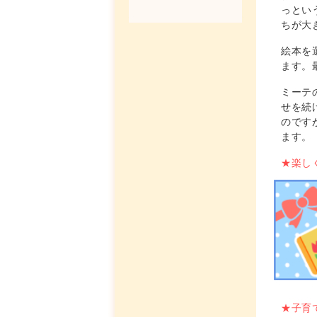
っとい
ちが大
絵本を
ます。
ミーテ
せを続
のです
ます。
★楽し
★子育