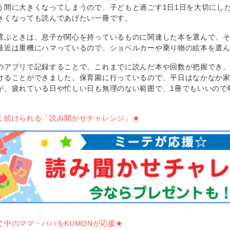
う間に大きくなってしまうので、子どもと過ごす1日1日を大切にし
きくなっても読んであげたい一冊です。
選ぶときは、息子が関心を持っているものに関連した本を選んで、
最近は重機にハマっているので、ショベルカーや乗り物の絵本を選
のアプリで記録することで、これまでに読んだ本や回数が把握でき、
けることができました。保育園に行っているので、平日はなかなか
が、疲れている日や忙しい日も無理のない範囲で、1冊でもいいので
く続けられる「読み聞かせチャレンジ」★
て中のママ・パパをKUMONが応援★