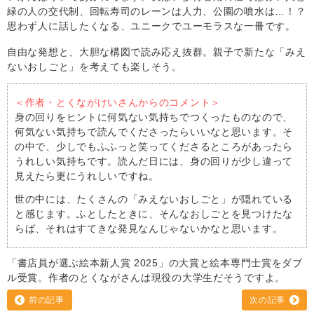
緑の人の交代制、回転寿司のレーンは人力、公園の噴水は…！？
思わず人に話したくなる、ユニークでユーモラスな一冊です。
自由な発想と、大胆な構図で読み応え抜群。親子で新たな「みえ
ないおしごと」を考えても楽しそう。
＜作者・とくながけいさんからのコメント＞
身の回りをヒントに何気ない気持ちでつくったものなので、
何気ない気持ちで読んでくださったらいいなと思います。そ
の中で、少しでもふふっと笑ってくださるところがあったら
うれしい気持ちです。読んだ日には、身の回りが少し違って
見えたら更にうれしいですね。
世の中には、たくさんの「みえないおしごと」が隠れている
と感じます。ふとしたときに、そんなおしごとを見つけたな
らば、それはすてきな発見なんじゃないかなと思います。
「書店員が選ぶ絵本新人賞 2025」の大賞と絵本専門士賞をダブ
ル受賞。作者のとくながさんは現役の大学生だそうですよ。
前の記事
次の記事