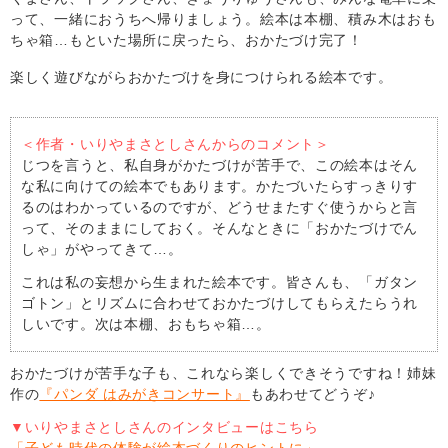
って、一緒におうちへ帰りましょう。絵本は本棚、積み木はおも
ちゃ箱…もといた場所に戻ったら、おかたづけ完了！
楽しく遊びながらおかたづけを身につけられる絵本です。
＜作者・いりやまさとしさんからのコメント＞
じつを言うと、私自身がかたづけが苦手で、この絵本はそん
な私に向けての絵本でもあります。かたづいたらすっきりす
るのはわかっているのですが、どうせまたすぐ使うからと言
って、そのままにしておく。そんなときに「おかたづけでん
しゃ」がやってきて…。
これは私の妄想から生まれた絵本です。皆さんも、「ガタン
ゴトン」とリズムに合わせておかたづけしてもらえたらうれ
しいです。次は本棚、おもちゃ箱…。
おかたづけが苦手な子も、これなら楽しくできそうですね！姉妹
作の
『パンダ はみがきコンサート』
もあわせてどうぞ♪
▼いりやまさとしさんのインタビューはこちら
「子ども時代の体験が絵本づくりのヒントに」