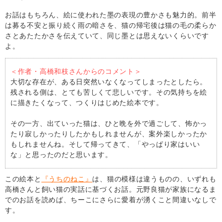
お話はもちろん、絵に使われた墨の表現の豊かさも魅力的。前半
は募る不安と振り続く雨の暗さを、猫の帰宅後は猫の毛の柔らか
さとあたたかさを伝えていて、同じ墨とは思えないくらいです
よ。
＜作者・高橋和枝さんからのコメント＞
大切な存在が、ある日突然いなくなってしまったとしたら。
残される側は、とても苦しくて悲しいです。その気持ちを絵
に描きたくなって、つくりはじめた絵本です。
その一方、出ていった猫は、ひと晩を外で過ごして、怖かっ
たり寂しかったりしたかもしれませんが、案外楽しかったか
もしれませんね。そして帰ってきて、「やっぱり家はいい
な」と思ったのだと思います。
この絵本と
『うちのねこ』
は、猫の模様は違うものの、いずれも
高橋さんと飼い猫の実話に基づくお話。元野良猫が家族になるま
でのお話を読めば、ちーこにさらに愛着が湧くこと間違いなしで
す。