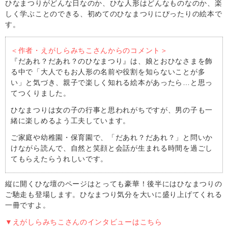
ひなまつりがどんな日なのか、ひな人形はどんなものなのか、楽
しく学ぶことのできる、初めてのひなまつりにぴったりの絵本で
す。
＜作者・えがしらみちこさんからのコメント＞
『だあれ？だあれ？のひなまつり』は、娘とおひなさまを飾
る中で「大人でもお人形の名前や役割を知らないことが多
い」と気づき、親子で楽しく知れる絵本があったら…と思っ
てつくりました。
ひなまつりは女の子の行事と思われがちですが、男の子も一
緒に楽しめるよう工夫しています。
ご家庭や幼稚園・保育園で、「だあれ？だあれ？」と問いか
けながら読んで、自然と笑顔と会話が生まれる時間を過ごし
てもらえたらうれしいです。
縦に開くひな壇のページはとっても豪華！後半にはひなまつりの
ご馳走も登場します。ひなまつり気分を大いに盛り上げてくれる
一冊ですよ。
▼えがしらみちこさんのインタビューはこちら