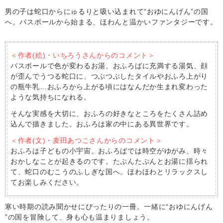
男の子は蛇口からにゅるりと吸い込まれて“おゆにんげん”の国
へ。バスボールから始まる、ほわんと温かいファンタジーです。
＜作者(絵)・いちろうさんからのコメント＞
バスボールで色が変わるお湯、おふろばに充満する湯気、顔
が歪んでうつる蛇口に、つぶつぶしたタイルやおふろ上がり
の瓶牛乳…おふろから上がる頃にはなんだか生まれ変わった
ような気持ちになれる。
そんな実感を大切に、おふろの好きなところをたくさん詰め
込んで描きました。おふろは家の中にある異世界です。
＜作者(文)・麦田あつこさんからのコメント＞
おふろは子どもの小宇宙。おふろばでは時空がゆがみ、時々
おかしなことが起きるのです。たぷんたぷんとお湯に揺られ
て、蛇口のむこうのふしぎな国へ。ほわほわとリラックスし
てお楽しみください。
寒い時期の読み聞かせにぴったりの一冊。一緒に“おゆにんげん
”の国を冒険して、身も心も温まりましょう。