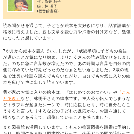
作：筒井 頼子
絵：林 明子
(福音館書店)
読み聞かせを通じて、子どもが絵本を大好きになり、話す語彙が
格段に増えました。親も文章を読む力や抑揚の付け方など、勉強
になったと感じています。
7か月から絵本を読んでいましたが、1歳後半頃に子どもの発語
が遅いことが気になり始め、よりたくさんの読み聞かせをしまし
た。のちに急に言葉数が増えたので、あの時期は言葉を自分の内
側に貯めていた時期だったのだなぁと思い返しました。3歳の現
在では長い物語を読んでもらいたがり、自分でもお気に入りの絵
本を広げて声に出して読んでいます。
我が家のお気に入りの絵本は、『はじめてのおつかい』や
『こん
とあき』
など、林明子さんの絵本です。主人公が転んでしまうな
どトラブルが起きたシーンで、時に応援したり、時に自分ならこ
うすると言ったりするなどの子どもの反応から、お話を通じて
様々なことを考えて、想像していることを感じました。
また図書館も活用しています。くもんの推薦図書を順番に予約し
たり、時間のある時は図書館に行って、今子どもの間で流行って