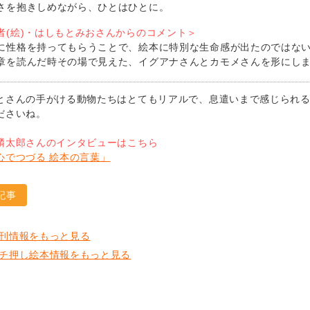
さを抱きしめながら、ひとはひとに。
者(絵)・はしもとみおさんからのコメント＞
に性格を持ってもらうことで、絵本に特別な生命感が出たのではな
章を読んだ時その場で見えた、イグアナさんとカモメさんを形にし
とさんの手がける動物たちはとてもリアルで、息遣いまで感じられ
ださいね。
麟太郎さんのインタビューはこちら
心でつづる 絵本の言葉」
記事
刊情報をもっと見る
チ押し絵本情報をもっと見る