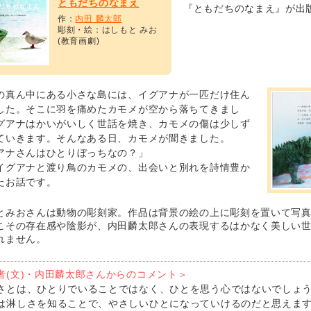
ともだちのなまえ
『ともだちのなまえ』が出
作：
内田 麟太郎
彫刻・絵：はしもと みお
(教育画劇)
の真ん中にある小さな島には、イグアナが一匹だけ住ん
した。そこに羽を痛めたカモメが空から落ちてきまし
グアナはかいがいしく世話を焼き、カモメの傷は少しず
ていきます。そんなある日、カモメが聞きました。
アナさんはひとりぼっちなの？」
イグアナと渡り鳥のカモメの、出会いと別れを詩情豊か
たお話です。
とみおさんは動物の彫刻家。作品は背景の絵の上に彫刻を置いて写
こその存在感や陰影が、内田麟太郎さんの表現するはかなく美しい
れません。
者(文)・内田麟太郎さんからのコメント＞
さとは、ひとりでいることではなく、ひとを思う心ではないでしょ
は淋しさを知ることで、やさしいひとになっていけるのだと思えま