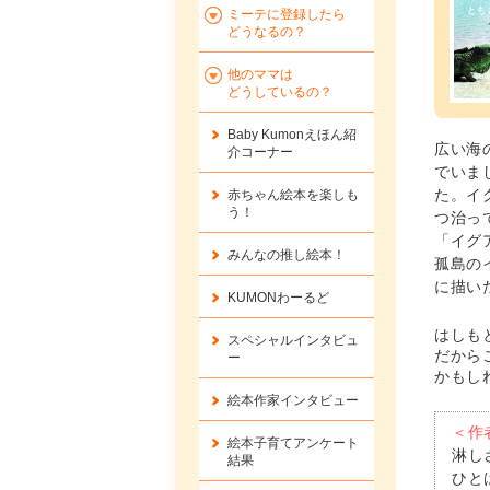
ミーテに登録したら
どうなるの？
他のママは
どうしているの？
Baby Kumonえほん紹
広い海
介コーナー
でいま
た。イ
赤ちゃん絵本を楽しも
う！
つ治っ
「イグ
みんなの推し絵本！
孤島の
に描い
KUMONわーるど
はしも
スペシャルインタビュ
だから
ー
かもし
絵本作家インタビュー
＜作
絵本子育てアンケート
淋し
結果
ひと