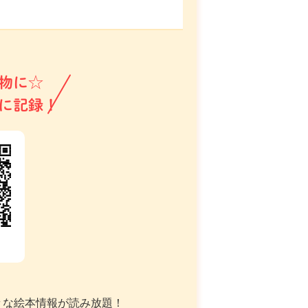
物に☆
に記録！
々な絵本情報が読み放題！