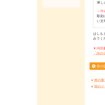
淋し
＜作
彫刻
い文
はしも
みてく
▼内田
「詩の
前の
他の新
他のイ