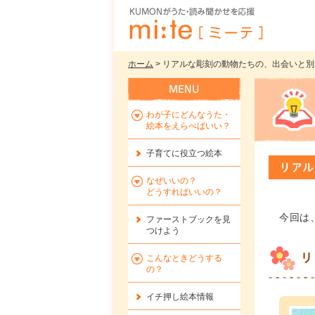
ホーム
> リアルな彫刻の動物たちの、出会いと別れの
わが子にどんなうた・
絵本をえらべばいい？
子育てに役立つ絵本
リアル
なぜいいの？
どうすればいいの？
今回は
ファーストブックを
見
つけよう
リ
こんなときどうする
の？
イチ押し絵本情報