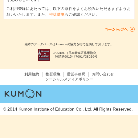
ご利用登録にあたっては、以下の条件をよくお読みいただきますようお
願いいたします。また、
推奨環境
もご確認ください。
第1条 定義
本規約において使用される用語の定義は、以下のとおりとします。
絵本のデータベースはAmazonの協力を得て提供しております。
「利用者」…本規約に同意のうえ本サービスの利用登録を完了した個
人
JASRAC（日本音楽著作権協会）
「コンテンツ」…本サービスを利用して利用者が入力する文章および
許諾第9015447001Y38029号
画像等
「メインアカウント」…以下で定義する記録用アカウントおよび閲覧
利用規約
推奨環境
運営事務局
お問い合わせ
用アカウントの発行および利用停止を含む利用者向けの全機能を利用
ソーシャルメディアポリシー
できるアカウント
「記録用アカウント」…メインアカウントを有する利用者が、本サー
ビスにおいて自己と同等の機能（各種アカウントの発行およびメイン
アカウントの設定変更その他の一部機能を除く）の使用を行わせる者
として指定した1名に対し、当社所定の手続きを経て発行するアカウ
© 2014 Kumon Institute of Education Co., Ltd. All Rights Reserved.
ント
「閲覧用アカウント」…メインアカウントを有する利用者が、本サー
ビスにおいてメインアカウントを有する利用者および記録用アカウン
トを有する利用者が記録したコンテンツを含む内容を閲覧させる者と
して指定した最大2名に対し、当社所定の手続きを経て発行するアカ